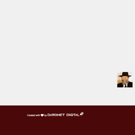
דרונט
דיגיטל
-