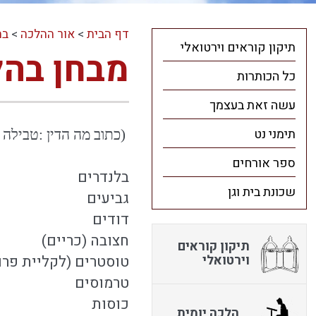
דף הבית
>
אור ההלכה
>
בח
תיקון קוראים וירטואלי
מבחן בהל
כל הכותרות
עשה זאת בעצמך
תימני נט
(כתוב מה הדין :טבילה 
ספר אורחים
בלנדרים
שכונת בית וגן
גביעים
דודים
חצובה (כריים)
תיקון קוראים
וירטואלי
טוסטרים (לקליית פרו
טרמוסים
כוסות
הלכה יומית