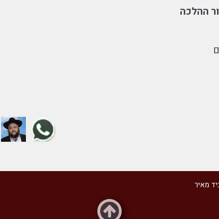
ר ההלכה
ם
יד מאיר