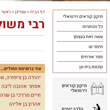
דף הבית
>
שטייגן
>
ראשי
>
תיקון קוראים וירטואלי
רבי משול
כל הכותרות
עשה זאת בעצמך
תימני נט
ספר אורחים
שכונת בית וגן
עוד ברשימת החולים...
יהודה בן ציפורה, של
תיקון קוראים
אסתר אהובה ליבה ב
וירטואלי
חיים מרדכי בן שרה
אהרון בן אליהו
הלכה יומית