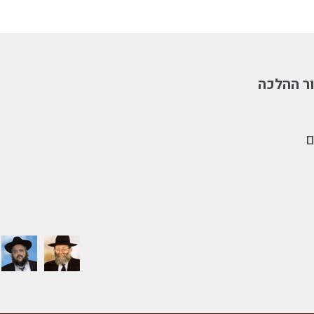
ר ההלכה
ם