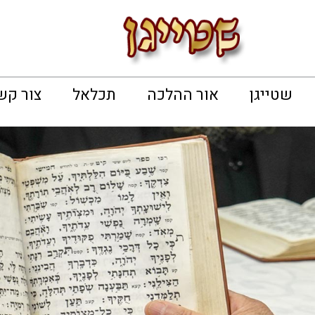
שטייגן
אור ההלכה
תכלאל
צור קש