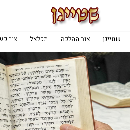
שטייגן
אור ההלכה
תכלאל
צור קש