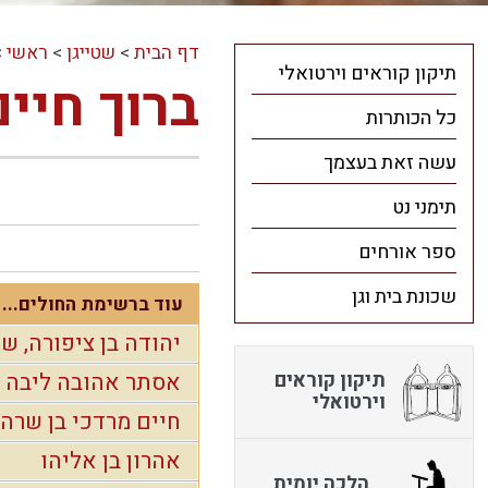
דף הבית
>
שטייגן
>
ראשי
>
תיקון קוראים וירטואלי
ברוך חיי
כל הכותרות
עשה זאת בעצמך
תימני נט
ספר אורחים
שכונת בית וגן
עוד ברשימת החולים...
יהודה בן ציפורה, של
תיקון קוראים
אסתר אהובה ליבה ב
וירטואלי
חיים מרדכי בן שרה
אהרון בן אליהו
הלכה יומית