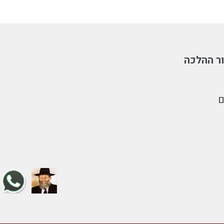
ר ההלכה
ם