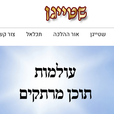
שטייגן
אור ההלכה
תכלאל
צור קש