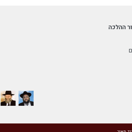
ר ההלכה
ם
יד מאיר