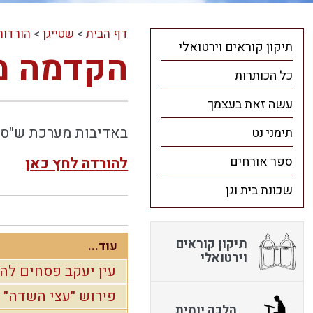
דף הבית
>
שטייגן
>
הורדות
תיקון קוראים וירטואלי
הקדמה מ
כל הכותרות
עשה זאת בעצמך
באדיבות מערכת ש"ס ל
תימני נט
ספר אורחים
להורדה לחץ כאן
שכונת בית וגן
תיקון קוראים
עוד...
וירטואלי
עין יעקב פסחים להו
פירוש "עצי השדה" -
הלכה יומית