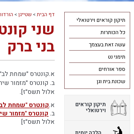
דף הבית
>
שטייגן
>
הורדות
תיקון קוראים וירטואלי
שני קונט
כל הכותרות
בני ברק
עשה זאת בעצמך
תימני נט
ספר אורחים
א.קונטרס "שמחת לב" 
שכונת בית וגן
ב. קונטרס "מזמור שיר
אלול תשס"ז].
תיקון קוראים
א.
קונטרס "שמחת לב"
וירטואלי
ב.
קונטרס "מזמור שיר
אלול תשס"ז]
הלכה יומית