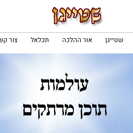
שטייגן
אור ההלכה
תכלאל
צור קש