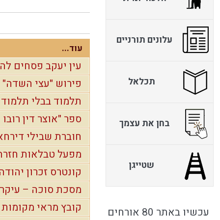
עלונים תורניים
עוד...
עין יעקב פסחים להו
תכלאל
פירוש "עצי השדה" -
תלמוד בבלי תלמוד י
ספר "אוצר דין רובו 
בחן את עצמך
חוברת שבילי דירחא
מפעל טבלאות חזרה
שטייגן
קונטרס זכרון יהודה
מסכת סוכה – עיקרי
קובץ מראי מקומות 'עי
עכשיו באתר 80 אורחים