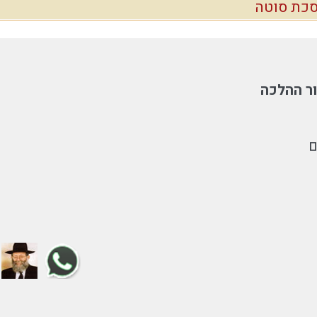
כת סוטה
ר ההלכה
ם