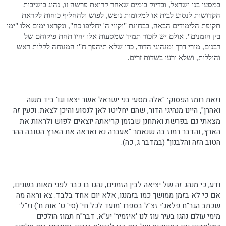
במסעי בני ישראל, ובדיוק בימים שאחר קריאת פרשה זו, נהוג בישיבות
הקדושות לנסוע לבית או למקומות נופש, לפוש ולהחליף כוחות לקראת
תקופת הלימודים הבאה, בבחינת "וקווי ה' יחליפו כח", ונקראו ימים אלו "ימי
בין הזמנים". אולם יש לזכור תמיד שמסעות אלו יהיו תחת פיקוחם של
רבנים, מורי דרך ומנהיגי הדור, כדי שלא תיהפך ח"ו המנוחה לקלות ראש
והוללות, ושלא ירעו בשדות זרים.
וזאת רומז הפסוק: "אלה מסעי בני ישראל אשר יצאו וגו' ביד משה
ואהרן", היינו מנהיגי הדור, שהם יחליטו לאן לנסוע והיכן לצאת. וכעין זה
מצאתי גם בפרשת ואתחנן שבזמן קריאתה יוצאים לפוש ולראות את
הארץ, והדבר רמוז בה שנאמר "אעברה נא ואראה את הארץ הטובה ההר
הטוב הזה והלבנון" (במדבר ג, כה).
ודע, כי מנהג זה של יציאה לבין הזמנים, נהגו בו כבר לפני מאות בשנים,
אם כי לא בזמן ממושך כמו בזמננו, אלא יום אחד בלבד. צא וראה מה
שכתב הגר"ח פלאג'י זצ"ל בספרו 'מועד לכל חי' (סי' ט' אות ח') וז"ל:
מימי עולם נהגו בעיר עוז לנו 'איזמיר' יע"א, דבר"ח תמוז הולכים