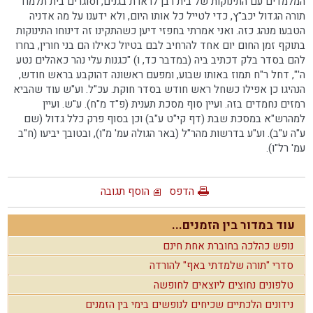
המלמדים עם התינוקות של בית רבן לראו'ת בגנים, וסוגרים בית תלמוד
תורה הגדול יכב"ץ, כדי לטייל כל אותו היום, ולא ידענו על מה אדניה
הטבעו מנהג כזה. ואני אמרתי בחפזי דיען כשהתקינו זה דינוחו התינוקות
בתוקף זמן החום יום אחד להרחיב לבם בטיול כאילו הם בני חורין, בחרו
להם בסדר בלק דכתיב ביה (במדבר כד, ו) "כגנות עלי נהר כאהלים נטע
ה'", דחל ר"ח תמוז באותו שבוע, ומפעם ראשונה דהוקבע בראש חודש,
הנהיגו כן אפילו כשחל ראש חודש בסדר חוקת. עכ"ל. וע"ש עוד שהביא
רמזים נחמדים בזה. ועיין סוף מסכת תענית (פ"ד מ"ח). ע"ש. ועיין
למהרש"א במסכת שבת (דף קי"ט ע"ב) וכן בסוף פרק כלל גדול (שם
ע"ה ע"ב). וע"ע בדרשות מהר"ל (באר הגולה עמ' מ"ו), ובטובך יביעו (ח"ב
עמ' רל"ו).
הדפס
הוסף תגובה
עוד במדור בין הזמנים...
נופש כהלכה בחוברת אחת חינם
סדרי "תורה שלמדתי באף" להורדה
טלפונים נחוצים ליוצאים לחופשה
נידונים הלכתיים שכיחים לנופשים בימי בין הזמנים