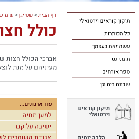
דף הבית
>
שטייגן
>
שימושי
תיקון קוראים וירטואלי
כולל חצו
כל הכותרות
עשה זאת בעצמך
אברכי הכולל חצות של
תימני נט
מעיניהם על מנת לנצל
ספר אורחים
שכונת בית וגן
עוד ארגונים...
תיקון קוראים
וירטואלי
למען תחיה
ישיבה על קברו
אגודת השומרים לש
הלכה יומית