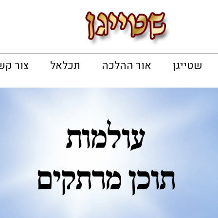
שטייגן
אור ההלכה
תכלאל
צור קש