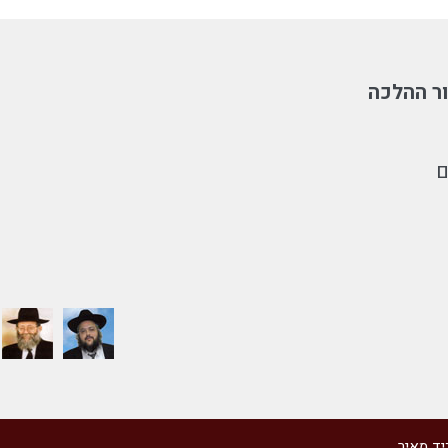
ר ההלכה
ם
יד מאיר