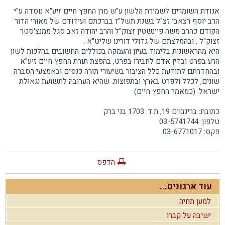
אגודת השומרים לשמירת הלשון ע"ש מרן החפץ חיים זיע"א נוסדה ע"י
הרב יוסף רצאבי זצ"ל בשנת תשל"ז בברכתם ועידודם של מאורי הדור
הקודם כהרב משה פיינשטין זצוק"ל והרב יהודה זאב סגל ממנצ'סטר
זצוק"ל , ובהמלצתם של גדולי דורינו שליט"א .
היא מהראשונות בלימוד בעיון והעמקה בכוללים החשובים בהלכות לשון
הרע בפרט ובדין אדם לחבירו בפרט, בהפצת תורת החפץ חיים זיע"א
ובהחדרתם לתודעת כלל הציבור בשיעורי תורה כנסים ובאמצעי הסברה
שונים, לכלל ולפרט בארץ ובתפוצות. שהיא הערובה לתשועת וגאולת
ישראל. (כמאמר החפץ חיים)
כתובת: ברינבוים 19, ת.ד. 1703 בני ברק
טלפון: 03-5741744
פקס: 03-6771017
הדפס
עוד ארגונים...
למען תחיה
ישיבה על קברו