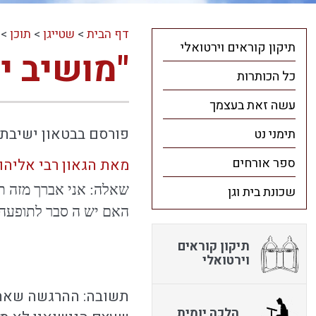
דף הבית
>
שטייגן
>
תוכן
>
תיקון קוראים וירטואלי
"מושיב י
כל הכותרות
עשה זאת בעצמך
פורסם בבטאון ישיבת בית שמ
תימני נט
ספר אורחים
מאת הגאון רבי אליהו 
שאלה: אני אברך מזה תק
שכונת בית וגן
האם יש ה סבר לתופעה 
תיקון קוראים
וירטואלי
תשובה: ההרגשה שאתה 
הלכה יומית