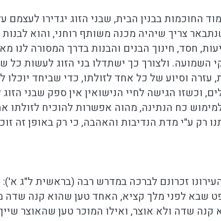
מוד החוכמות בבנין הבית, שבני הזוג יגדירו לעצמם
תבאר צריך שיהיה מכנה משותף רוחני, והוא לבנות 
עות, חסד, חינוך הבנים והבנות בדרך המסורה לנו מא
 השמועה. ולצורך כך ישתדלו בני הזוג לעשות כל ש
, עזרה וסיוע של כל אחד לזולתו, כדי שביחד יוכלו
ם, וכשזו הגישה לחיי הנישואין אין ספק שבני הזוג 
מימוש כח הנתינה, מהוה אפשרות להוכיח לזולתו את 
נו רק ע"י מדת הנדיבות והאהבה, כי רק באופן זה זו
עירונו זכרונם לברכה במדרש רבה (בראשית ל"ג א')
 שבא לפני מלך קציא, האחד טען שהוא קנה שדה מחב
 קנה שדה ולא אוצר, ואילו המוכר טען שהאוצר שייך