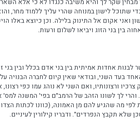
י מבחין שקר לך והיא משיבה כנגדו לא כי אלא השאר 
די שתוכל לישון במנוחה שהרי עליך ללמוד מחר, והוא
ון ואני אקום אל התינוק בלילה. וכן כיוצא באלו הויכ
וה בין בני הזוג ויביאו לשלום ורעות.
 לבנות אחדות אמיתית בין בני אדם בכלל ובין בני זו
האחד בעד השני, ובודאי שאין קיום לחברה הבנויה על
צרכיו ורצונותיו, ואם השני לא נוהג עמו כפי רצונו
 והרי לך לשונו הזהב של הרמב"ם בפי' המשנה למס' אב
 לפי מה שהגיע להם מן האמונה, (כוונו לכתות הצד
 שלא תקבץ הנפרדים". ודבריו קילורין לעיניים.