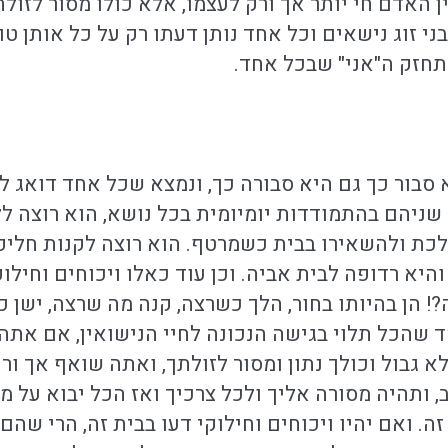
 האדם חי יותר אך ורק לעצמו, אלא כולו מסור לזולת
בני זוג נישאים וכל אחד נותן דעתו רק על כל אותן 
מתחזק ה"אני" שבכל אחד.
סבור כך גם היא סבורה כך, ונמצא שכל אחד דואג לעצ
שניהם בהתמודדות יומיומית בכל נושא, הוא רוצה 
לכת ולהשאירו בבית כשמרטף. הוא רוצה לקנות חליפ
א רדופה לבית אביה. וכן עוד כאלו ויכוחים וחילוק
?! הן בהיותו בחור, הלך כשרצה, קנה מה שרצה, ישן 
 שהכל תלוי בגישה הנכונה לחיי הנישואין, אם את
 גבול וכולך נתון ומסור לזולתך, ואתה שואף אך ור
 ותהיה מסורה אליך ולכל צרכיך ואז הכל יבוא על מ
. ואם יהיו ויכוחים וחילוקי דעו בבית זה, הרי שהם י