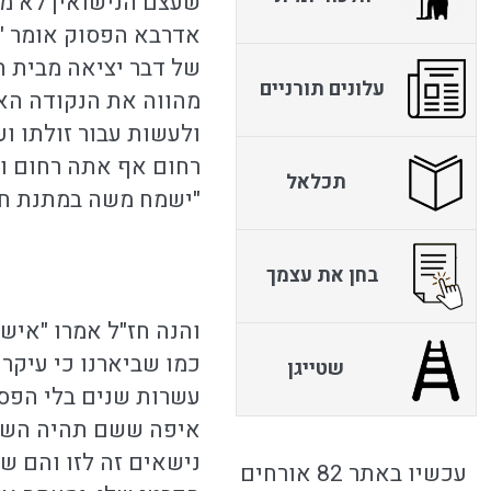
שעצם הנישואין לא מח
אדרבא הפסוק אומר "א
של דבר יציאה מבית הס
עלונים תורניים
מהווה את הנקודה האמ
ולעשות עבור זולתו וע
רחום אף אתה רחום וכ
תכלאל
"ישמח משה במתנת חלק
בחן את עצמך
והנה חז"ל אמרו "איש
כמו שביארנו כי עיקר
שטייגן
עשרות שנים בלי הפסקה
איפה ששם תהיה השרא
נישאים זה לזו והם ש
עכשיו באתר 82 אורחים