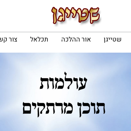
שטייגן
אור ההלכה
תכלאל
צור קש