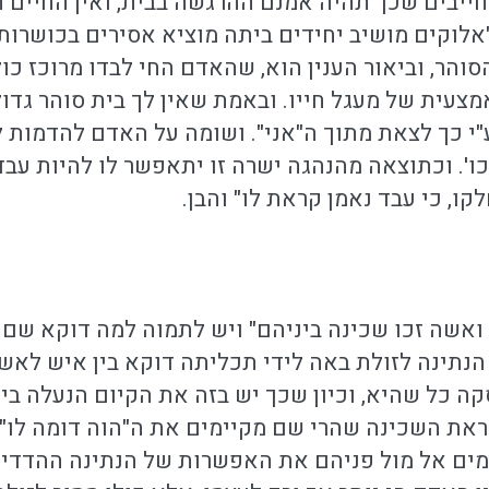
ייבים שכך תהיה אמנם ההרגשה בבית, ואין החיים המ
לוקים מושיב יחידים ביתה מוציא אסירים בכושרות"
והר, וביאור הענין הוא, שהאדם החי לבדו מרוכז כולו
צעית של מעגל חייו. ובאמת שאין לך בית סוהר גדול
"י כך לצאת מתוך ה"אני". ושומה על האדם להדמות ל
ו'. וכתוצאה מהנהגה ישרה זו יתאפשר לו להיות עבד
ו, כי עבד נאמן קראת לו" והבן.
 ואשה זכו שכינה ביניהם" ויש לתמוה למה דוקא שם 
 הנתינה לזולת באה לידי תכליתה דוקא בין איש ל
 כל שהיא, וכיון שכך יש בזה את הקיום הנעלה ביות
ת השכינה שהרי שם מקיימים את ה"הוה דומה לו" ב
מים אל מול פניהם את האפשרות של הנתינה ההדדית,