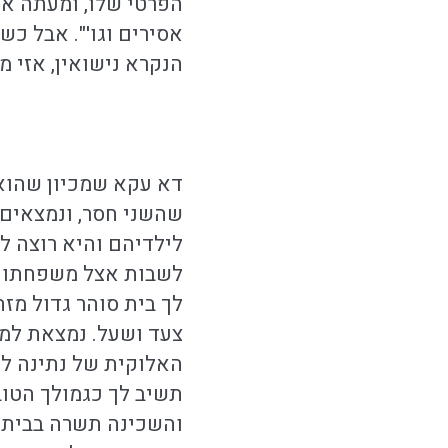
הפרטי שלו, ומעתה אין
אסירים וגו'". אבל כש
הנקרא נישואין, אזי 
דא עקא שמכיון שהוא 
שהשני חסר, ונמצאים 
לילדיהם והיא רוצה ל
לשבות אצל משפחתו והי
לך בית סוהר גדול מזה
צעד ושעל. נמצאת למד
האלוקית של נתינה ללא
תשיב לך כגמולך הטוב,
והשכינה תשרה בבית זה