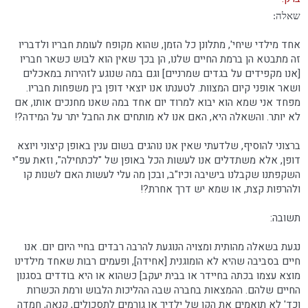
שאלה:
אחד מילדי שיחי', מתלונן כל הזמן, שהוא מקופח לעומת חבריו ולדבריו
זה מתבטא הן ברמת החיים שלנו, הן בכך שאין הוא לבוש כשאר חבריו
[אנו מקפידים על בגדים שמרניים] וגם במה שנוגע לזהירות במאכלים
ושאר אופני קיום המצוות. לטענתו אנו יוצאי דופן בין משפחות חבריו.
מפחד אני שמא הוא יבוא למרוד יום אחד במה שאנו מחנכים אותו, אם
לא יותר. והשאלה היא, האם אנו לא מותחים את החבל יתר על המידה?!
ברצוני להוסיף, שלדעתי שאין אנו נוהגים בשום ענין באופן קיצוני ויוצא
דופן, אלא משתדלים אנו לעשות הכל באופן של "לכתחילה", וזאת עפ"י
השקפתנו שקבלנו בישיבה וכיו"ב, ובכן מה עלי לעשות האם לשנות קו
ולהרפות קצת, או שמא יש דרך אחרת?!
תשובה:
נגעת בשאלה מהותית ומצויה הנוגעת להרבה רבדים בחיי היום יום. אנו
חיים בסביבה שהיא לא הומוגנית [אחידה], ופעמים רבות שאחד מילדינו
מוצא עצמו בכתה בחיידר או בבית יעקב] כשהוא או היא בודדים בסגנון
החיים שלהם. ההמצאות בחברה שבה ההליכות הלבוש ורמת הכשרות
וכד' לא תואמים את הקו של ילדיך או גורמים לתסכולים, קנאה, חמדה