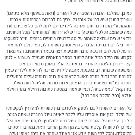
מרגיש מתוסכל או ממורמר או "חנוק"?
כמובן, שמלבד הגברת ההסברה של ההורים [וזאת בשיתוף מלא ביניהם]
שצריך כמובן שישדרו על אותו גל, צריך גם להרבות בהתיחסות אבהית
תואמת ע"י מתן הרבה חום ואהבה לילדים וגם לתת להם כל צרכיהם [עד
כמה שהמצב הכלכלי מרשה] כדי שלא ירגישו "מקופחים" מכל הכיוונים.
בודאי שבית שרוצה לשמור על סטנדרטים רוחניים גבוהים, חייב להשקיע
יותר בילדים מבחינת הסברה, התייחסות, תשומת לב, ועל כולם לתת את
הדעת לתת להם הרגשה טובה ושביעות רצון בשאר התחומים. רצוי מאוד
לקבוע עם הילד הנ"ל איזה לימוד בספר מתאמים פעמיים בשבוע – לזמן
קצר –ודרך הלימוד להחדיר בו את כל הנ"ל באופן טבעי. וגם אם
המשפחה שכוחה רב בהענקת אהבה לילדיה צריכה להראות לילדיה שאין
לה נחת יותר גדול בחייה מאשר לראות את בניה ובנותיה עולים ומתעלים
בתורה ביר"ש בצניעות בדרך ארץ ובמידות טובות. ועליה לדעת מש"כ
ביחזקאל "כאמה בתה", וכמו שאמרו במסכת כתובות רחילא בתר רחילא
אזלא [רחל הולכת אחר רחל].
על ההורים להשתדל גם לספק אלטרנטיבות כשרות למהדרין לבקשותיו
של הילד. כגון אם אוסרים עליו ללכת לאיזה טיול בחברה שאינה הגונה
כל כך אזי יש על ההורים ליזום טיול כשר לחלוטין ולקחת עמם את הילד.
כמו כן לרכוש לו קלטת שיש בה מן התוכן החיובי וזאת במקום דיסקים
קלוקלים, והכל לפי הענין. יודע אני מאחד שחינך את ביתו באופן נעלה