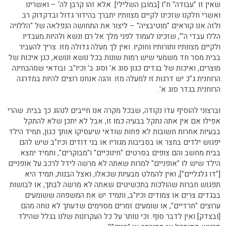
שאין זו "עבודה" ח"ו [במובן השלילי]. אלא זהו קרבן לה' – ואשרינו
ואשרי חלקנו שזכינו לקיים מצוותיו יתברך בהידור גדול ובדקדוק רב.
ולזה אנו קוראים "מוטיבציה" – ליצור את התחושה הנפלאה של "הללויה
הללו עבדי ה'", שזכינו לעמוד לפני מלך אל רם ונשא ולהיות מעבדיו
ולקיים מצוותיו ותורותיו וחוקיו. ואין לך מעלה גדולה מזו. צריך להעביר
בבית מסר חד משמעי שיש רמות שונות בכל נושא ונושא, כגן איכות של
מוצרים, ואיכות של בגדים כגון סוג א' וסוג ב' וכיו"ב. ובודאי שמהבחינה
הרוחנית ג"כ יש דרגות זו למעלה מזו. והנה אנחנו רוצים להיות במדרגה
הרוחנית בגדר סוג א'.
וברצוני להוסיף עדו נקודה, שבכל מקרה אנו חייבים לנהוג כך בבית. שהרי
אפילו אם אין אתה נתקל בבעיה כמו זו, אבל לא יתכן שלא להתקל
בבעיות אחרות חשובות לא פחות שודאי שיעסיקו אותך כגון, תמיד הילד
יפגוש ילדים בחצר או בסביבות מגוריו או בני דודים וכיו"ב שיש להם
בבית מחשב והם צופים בסרטים "חינוכיים" ו"מבוקרים", ותמיד ימצא
הילד שיש לו "אופניים" למרות שאתה לא מרשה לידל לרכב על אופניים
["דו גלגליים"], ואין להמלט מבעיות שכאלו, ואצל הבנות, תמיד היא
תפגוש חברות שהולכות בתכשיטים שאתה לא מרשה לבתך, או לבושות
בבגדים צרים או צמודים וכיו"ב, ותמיד יש את המשפחה ששומעים
ערוצים "חרדיים", או שומעים זמרים מסוימים שדעתך לא נוחה מהם
[ובצדק] ואין לדבר סוף. וכי נוותר על כל העקרונות שלנו בגלל שהילד