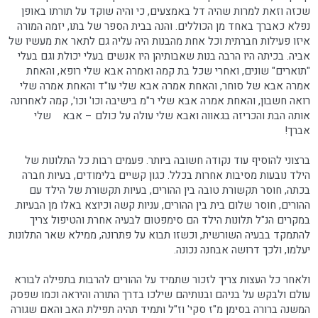
שכזה וזאת למרות שהיה דל באמצעים, כי והיה שוקד על תורתו באופן
נפלא כאברך באחד מן הכוללים. והנה בבית הספר של בתו, יזמה המורה
איזו פעילות חברתית וכל אחת מהבנות היה עליה גם לתאר את מעשיו של
אביה. בכיתה היו הרבה בנות שאבותיהן היו אנשים בעלי יכולת וגם בעלי
"תוארים" שונים, ואחרי שכל בת קמה ואמרה אבא שלי רופא, והאחת
אמרה אבא של סוחר, והאחת אמרה אבא שלי עו"ד והאחת אמרה שלי
רואה חשבון, והאחת אמרה אבא שלי ר"מ בישיבה וכו' וכו', קמה לאחרונה
אותה הבת והכריזה בגאווה ואבא שלי עולה על כולם – אבא שלי
אברך!
ברצוני להוסיף עוד נקודה חשובה ביותר. פעמים רבות כל התלונות של
הילד נובעות מסיבות אחרות בכלל. כגון קשיים בלימודים, בעיות חברה
בכתה, חוסר תקשורת טובה בין ההורים, בעיות תקשורת של הילד עם
ההורים, חוסר שלום בית בין ההורים, עניות קשה וכיוצא באלו מן הבעיות.
במקרים הנ"ל תלונות הילד הם סימפטום לבעיה אחרת והטיפול צריך
להתמקד בבעיה השורשית, וכשזו תבוא על פתרונה, ממילא שאר התלונות
יעלמו, ולכך דרושה אבחנה נכונה.
ולאחר כל העצות צריך לזכור שתמיד על ההורים להרבות בתפילה לבורא
עולם ולבקש על בניהם ובנותיהם שילכו בדרך התורה והיראה וכמו שפסק
המשנה ברורה בסימן מ"ז סקי' וז"ל ותמיד תהיה תפילת האב והאם שגורה