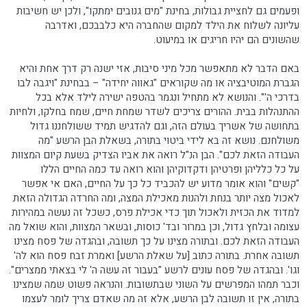
ופעמים גם לחציית גבולות, בחינת "מים גנובים ימתקו", ולכן יש חשיבות
עליונה לשלוח את הילד למקום שהחברה היא כלבבכם, ואדרבה
שהשונים הם יהיו חריגים או במיעוט.
באם הדבר לא מתאפשר מכל מיני סיבות, אזי ישנה רק דרך אחת והיא
הגברת המוטיבציה או מה שקוראים "גאווה יחידה" – בבחינת "ויגבה לבו
בדרכי ה'". והנושא לא מתחיל ונגמר בהטפה ישירה לילד אלא בכל
ההתנהלות בבית. ההורים צריכים לשדר שמחת חיים, שמח בחלקו, ולחיות
בתחושה של אשריך בעולם הזה, וגם להדגיש תמיד ששולחננו גדול
משולחנם. נושא זה בא לידי ביטוי בתורה, בשאלת הבן הרשע "מה
העבודה הזאת לכם". הבן הנ"ל רואה את אביו הצדיק בשעת קיום המצוות
על כל כלליהן ופרטיהן ודקדוקיהן והוא רואה עד כמה החיים הללו
"קשים" והוא אומר מדוע יש להכביד כל כך על החיים, האם אי אפשר
לאכול מצה יותר בנחת ולהנות מאכילת המצה, ומה החרדה הגדולה הזאת
למדוד את הכזית ולאכול תוך כדי אכילת פרס, כשכל זה נעשה במהירות
עצומה ובלחץ גדול, וכן במרור ובד' כוסות, ובשאר המצוות, והוא שואל מה
העבודה הזאת לכם. ובתורה מצינו על כך תשובה, ובהגדה של פסח מצינו
תשובה אחרת. בתורה כתוב [על שאלת הרשע] ואמרת זבח פסח הוא לה'
וגו'. ובהגדה של פסח עונים לרשע "בעבור זה עשה ה' לי בצאתי ממצרים".
וכבר תמהו המפרשים על השוני שבתשובות. והנראה פשוט שמה שמצינו
בתורה, אין זו תשובה לבן הרשע, אלא זה מה שאדם צריך לומר לעצמו