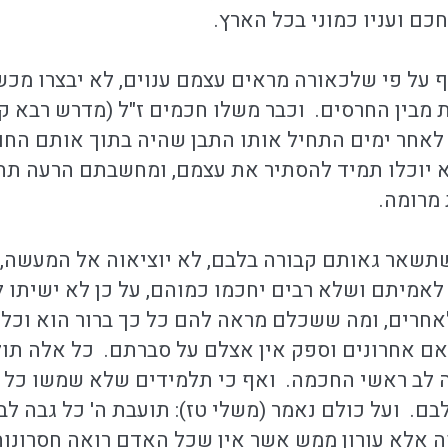
חכם ועניו כמוני בכל הארץ.
 על פי שלכאורה מראים עצמם ענוים, לא יבצרו מכש
מבין החרסים. וכבר משלו חכמים ז"ל (מדרש רבא קרח
לאחר ימים התחיל אותו התבן שהיה בתוך אותם החורי
א יוכלו תמיד להסתיר את עצמם, ומחשבתם הרעה תה
מרומה.
שתשאר גאותם קבורה בלבם, לא יוציאוה אל המעשה,
 לאמיתם ושלא רבים יחכמו כמוהם, על כן לא ישיתו
אחרים, ומה ששכלם מראה להם כל כך ברור הוא וכל 
אם אחרונים וספק אין אצלם על סברתם. כל אלה תו
 לב ראשי החכמה. ואף כי תלמידים שלא שמשו כל צ
ם. ועל כולם נאמר (משלי טז): תועבת ה' כל גבה לב
אוה אלא עורון ממש אשר אין שכל האדם רואה חסרונות