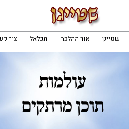
שטייגן
אור ההלכה
תכלאל
צור קש