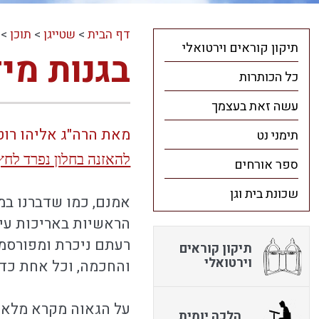
דף הבית
>
שטייגן
>
תוכן
>
תיקון קוראים וירטואלי
בגנות מי
כל הכותרות
עשה זאת בעצמך
מאת הרה"ג אליהו רוט
תימני נט
להאזנה בחלון נפרד לחץ
ספר אורחים
שכונת בית וגן
אמנם, כמו שדברנו במצ
הראשיות באריכות עיון
רעתם ניכרת ומפורסמת,
תיקון קוראים
וירטואלי
והחכמה, וכל אחת כד
על הגאוה מקרא מלא מ
הלכה יומית