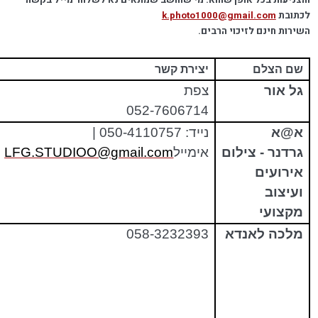
והצניעות בכל אופן שהוא. מי שחושב שמתאים נא לשלוח מייל בקשה
לכתובת
k.photo1000@gmail.com
השירות חינם לזיכוי הרבים.
שם הצלם
יצירת קשר
גל אור
צפת
052-7606714
א@א
נייד: 050-4110757 |
גרדנר
-
צילום
אימייל
LFG.STUDIOO@gmail.com
:
אירועים
ועיצוב
מקצועי
מלכה לאנדא
058-3232393