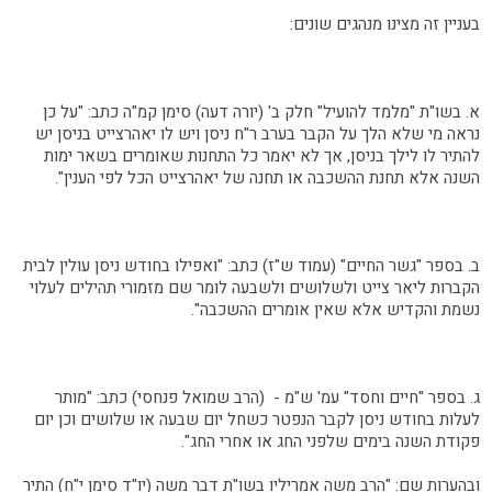
בעניין זה מצינו מנהגים שונים:
א. בשו"ת "מלמד להועיל" חלק ב' (יורה דעה) סימן קמ"ה כתב: "על כן
נראה מי שלא הלך על הקבר בערב ר"ח ניסן ויש לו יאהרצייט בניסן יש
להתיר לו לילך בניסן, אך לא יאמר כל התחנות שאומרים בשאר ימות
השנה אלא תחנת ההשכבה או תחנה של יאהרצייט הכל לפי הענין".
ב. בספר "גשר החיים" (עמוד ש"ז) כתב: "ואפילו בחודש ניסן עולין לבית
הקברות ליאר צייט ולשלושים ולשבעה לומר שם מזמורי תהילים לעלוי
נשמת והקדיש אלא שאין אומרים ההשכבה".
ג. בספר "חיים וחסד" עמ' ש"מ - (הרב שמואל פנחסי) כתב: "מותר
לעלות בחודש ניסן לקבר הנפטר כשחל יום שבעה או שלושים וכן יום
פקודת השנה בימים שלפני החג או אחרי החג".
ובהערות שם: "הרב משה אמריליו בשו"ת דבר משה (יו"ד סימן י"ח) התיר