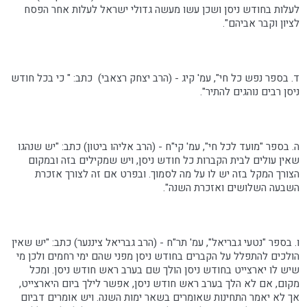
לעלות בחודש ניסן ושכן עשו מעשה גדולי ישראל לעלות אחר הפסח
לציון וקבר אביהם".
ד. בספר נפש כל חי", עמ' קיג - (הרב יצחק רצאבי) כתב: " כי בכל חודש
ניסן רבים נוהגים להתיר".
ה. בספר "מועד לכל חי", עמ' קי"ח - (הרב אליהו ביטון) כתב: "יש שנהגו
שאין עולים לבית הקברות כל חודש ניסן, ויש שמקילים בזה ובמקום
הצורך המקל בזה יש לו על מה לסמוך. ובפרט אם זה לצורך אזכרת
השבעה השלושים ואזכרת השנה".
ו. בספר "נטעי גבריאל", עמ' תר"ח - (הרב גבריאל ציננער) כתב: "יש שאין
הולכים להתפלל על הקברים בחודש ניסן מפני שהם ימי רחמים ולכן מי
שיש לו יארצייט בחודש ניסן הולך שם בערב ראש חודש ניסן. ומכל
מקום, אם לא הלך בערב ראש חודש ניסן, אפשר לילך ביום היארצייט,
אך לא יאמר התחינות שאומרים בשאר ימות השנה. ויש אומרים דביום