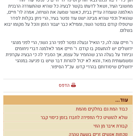
תוך כדי דיבור נכנס גבאי הח"ק וסיפר לר' חיים כי נפטר עוד יהודי
מחשובי העיר, ושאל לדעתו בקשר לבעיה כל שהיא שהתעוררה הרבנית
האלמנה שעמדה עדיין בבית, כאשר שמעה את השיחה, אמרה לר' חיים,
שהואיל וכפי שהיא מבינה ישנו עוד נפטר בעיר, הרי ניתן בקלות לסדר
שיטפלו קודם בנפטר השני, וממילא כבר יעבור הזמן והכל על מקומו יבוא
בשלום.
ר' חיים ענה לה, כי הואיל ובעלה נפטר לפני הרב השני, הרי לפני מנהגי
ירושלים יש להתעסק בו קודם. ר' חיים אמר לאלמנה דברי ניחומים
וביחוד על בעלה הרב שהחמיר על עצמו, אך הסביר לה כי הבעיה עקרונית
ומשמעותית מאד, והוא לא יכול להורות דבר שיש בו פגיעה במנהגי
ירושלים שיסודותם בהררי קדש. עכ"ל הסיפור.
הדפס
עוד...
כבוד המת גם בחלקים מהמת
שלא להושיט כלי החפירה לחברו בזמן כיסוי קבר
קבורת איבר מן החי
נוכחות אנשים זרים בשעת טהרה