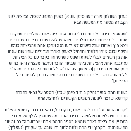
בערוך השולחן (יורה דעה סימן שנ"א) בעניין המנהג לפסול הציצית לפני
הקבורה מספר את המעשה הבא:
"ושמעתי בבירור על שני גדולי הדור אחד ציוה אחד מתלמידיו שיקברו
אותו בכל ציציותיו ואותו תלמיד כשהגיעו להלבשת תכריכיו חש במעיו
ויצא חוץ ואותם שהלבישוהו לא ידעו מזה ונתקו אחת מהציציות כנהוג
ותיכף נכנס אותו תלמיד והתחיל לצעוק ואמרו הגדולים שהיו שם שזהו
אות מן השמים לבלי לשנות והשני כשהניחוהו בקבר עם כל הציציות
נסתבכה אחת מהציציות ביתד שבתוך הקבר וניתקה מעצמה וראו בחוש
שמן השמים גזרו כן [הראשון היה הגר"א ז"ל והשני היה החסיד מוהר"ז
ז"ל מהוראדנא בעל יסוד ושורש העבודה שצווה גם כן להניחו בכל
הציציות]"
בשו"ת חתם סופר (חלק ב יו"ד סימן שכ"ז) מספר על גבאי בחברה
קדישא שרצה לשנות מנהגים הקשורים לרחיצת המת:
"יקרתו הגיעני על דבר למדן אחד, הוקם על, גבאי דחברה קדישא גמילות
חסד, ורוצה לשנות שלושה דברים. אחד מה שנוהגין לזלף על איברי
המת יין אם ביצים ואמר שמצא בספר חכמת אדם שמכוער הדבר. והשני
מה שנוהגים לקמוץ ידי המת ולתת לתוך ידו שבט עץ שקורין (געפליך)