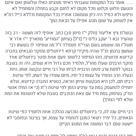
.........אומר בכל המקומות שעברתי ראיתי מנהגים האלו שלשתן ואם אינם
והטעם חלוש וקלוש מכל מקום לא לחנם נקבע בתחלה והמתחיל לא
טיפש ולא כסיל היה כיון שנמשכו אחריו בכל המקומות וכללא כייל רמ"א
אין לשחוק על שום מנהג אפילו על הכאת המן".
ובשו"ת ציץ אליעזר (חלק י"ז סימן סב) כתב: אוסיף לזה מעשה - רב בזה
שהעיד ובא ר' יעקב גליס נ"י [ז"ל] בעיתון "המודיע" מתאריך י"ז אדר א'
תשל"ו מה ששמע בשם הגרי"ח זוננפלד ז"ל מה שסיפר לו בשעתו רבי
שמעון ברגמן זצ"ל שהיה מיקירי קרתא דירושלים ומזקני הגבאים בחברה
קדישא פרושים, וזהו הסיפור כלשונו: פעם אחת נפטר בירושלים אחד
מזקני הרבנים שעלו מחו"ל, תלמיד חכם גדול וירא שמים, היה זה בשבת
בבוקר לפנות ערב פנתה הרבנית לביתו של רבי חיים ובקשה אותו, היות
ובעלה הרב החמיר על עצמו כל ימיו, מיום עומדו על דעתו, לפי שיטת
רבינו תם, לכן היא מבקשת שיתן הוראה, כנשיא החברה קדישא, שלא
יתחילו להתעסק במת עד שיגיע הזמן לפי שיטת ר"ת (כי אז החלו אנשי
הח"ק בעיסוק במת מיד עם צאת הכוכבים בשבת שלא להשהות את המת
שלא לפי הצורך).
רבי חיים ענה לה, כי בירושלים הוכרעה ההלכה אחת ולתמיד כפי שיטת
הגאונים, כל יחיד רשאי כמובן להחמיר על עצמו, אך בציבור ובפומבי לא
ייעשה שום דבר המשנה את המנהג הקיים.