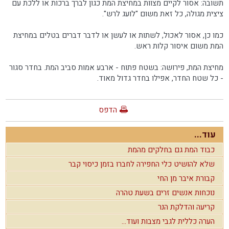
תשובה: אסור לקיים מצוות במחיצת המת כגון לברך ברכות או ללכת עם
ציצית מגולה, כל זאת משום "לועג לרש".
כמו כן, אסור לאכול, לשתות או לעשן או לדבר דברים בטלים במחיצת
המת משום איסור קלות ראש.
מחיצת המת, פירושה: בשטח פתוח - ארבע אמות סביב המת. בחדר סגור
- כל שטח החדר, אפילו בחדר גדול מאוד.
הדפס
עוד...
כבוד המת גם בחלקים מהמת
שלא להושיט כלי החפירה לחברו בזמן כיסוי קבר
קבורת איבר מן החי
נוכחות אנשים זרים בשעת טהרה
קריעה והדלקת הנר
הערה כללית לגבי מצבות ועוד...