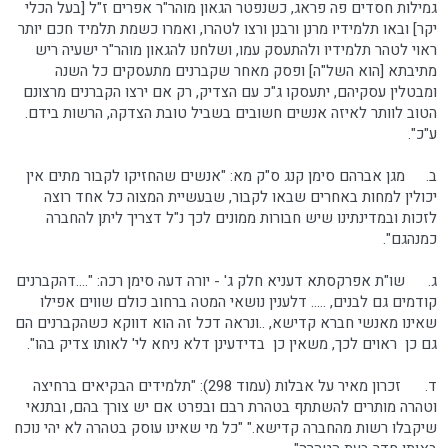
גמילות חסדים פה פראג, כשנפטר הגאון מוהר"ר אפרים ז"ל [בעל הכלי
יקר] ובאו תלמידיו מרנן ורבנן ורצו לטהרו, ואמרו כשמת תלמיד חכם יותר
ראוי לטהר תלמידיו ולהתעסק עמו, ושלחנו להגאון מוהר"ר ישעיה ריש
מתיבתא [הוא השל"ה] ופסק מאחר שקברנים מתעסקים כל השנה
ומבטלין עסקיהם, יתעסקו ג"כ עם הצדיק, רק אם ירצו הקברנים מרצונם
הטוב לוותר לאיזה אנשים חשובים בשביל טובת הצדקה, הרשות בידם.
ע"כ".
ב.
מגן אברהם סימן קנג ס"ק מא: "אנשים שהחזיקו לקבור מתים אין
יכולין למחות באחרים שבאו לקבור, שבעשיית המצוה כל אחד רוצה
לזכות ובמדינתינו שיש חבורות ממונים לכך נ"ל דצריך ליתן להחברה
כמנהגם".
ג.
שו"ת אפרקסתא דעניא חלק ג' - יורה דעה סימן רכה: "....דהקברנים
קודמים גם לבנים, ..... דלענין נושאי המטה ברחוב כולם שווים אפילו
שאינו מאנשי חברא קדישא, ..ונראה דכל זה הוא דווקא כשהקברנים הם
גם כן ראוים לכך, משאין כן בדידעינן דלא ניחא לי' לאותו צדיק בהו".
ד.
זכרון מאיר על אבלות (עמוד 298): "תלמידים הבקיאים ברחיצה
וטהרה מותרים להשתתף בטהרת רבם ובפרט אם יש צורך בהם, ובתנאי
שיקבלו רשות מהחברה קדישא." "כל מי שאינו עוסק בטהרה לא יהי נוכח