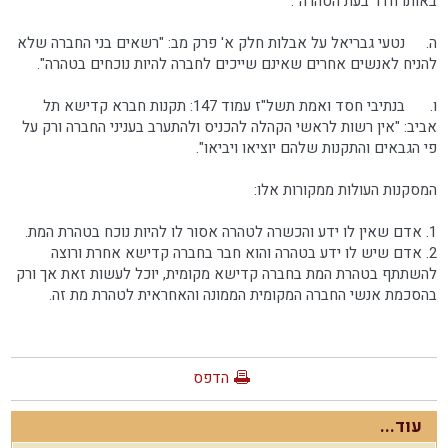
באותו חדר בעת הטהרה".
ה.
נטעי גבריאל על אבלות חלק א' פרק מב: "רשאים בני החברה שלא
להניח לאנשים אחרים שאינם שייכים לחברה להיות נוכחים בטהרה".
ו.
בנתיבי חסד ואמת תשל"ז עמוד 147: תקנות חברא קדישא תל
אביב: "אין רשות לראשי הקהלה להכניס ולהתערב בעניני החברה ורק על
פי הגבאים והתקנות שלהם יוציאו ויביאו".
המסקנות העולות ממקורות אלו:
1. אדם שאין לו ידע והכשרה לטהרה אסור לו להיות נוכח בטהרת המת.
2. אדם שיש לו ידע בטהרה והוא חבר בחברה קדישא אחרת ורוצה
להשתתף בטהרת המת בחברה קדישא מקומית, יוכל לעשות זאת אך ורק
בהסכמת אנשי החברה המקומית הממונה והאחראית לטהרת מת זה.
הדפס
עוד...