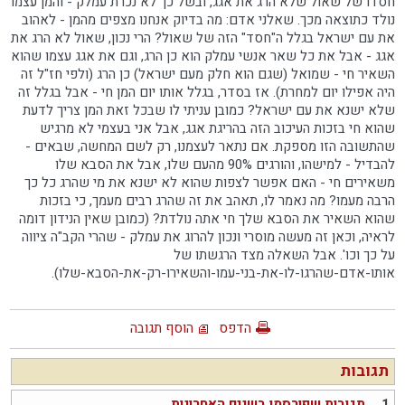
חסדו של שאול שלא הרג את אגג, ובשל כך לא נכרת עמלק - והמן עצמו
נולד כתוצאה מכך. שאלני אדם: מה בדיוק אנחנו מצפים מהמן - לאהוב
את עם ישראל בגלל ה"חסד" הזה של שאול? הרי נכון, שאול לא הרג את
אגג - אבל את כל שאר אנשי עמלק הוא כן הרג, וגם את אגג עצמו שהוא
השאיר חי - שמואל (שגם הוא חלק מעם ישראל) כן הרג (ולפי חז"ל זה
היה אפילו יום למחרת). אז בסדר, בגלל אותו יום המן חי - אבל בגלל זה
שלא ישנא את עם ישראל? כמובן עניתי לו שבכל זאת המן צריך לדעת
שהוא חי בזכות העיכוב הזה בהריגת אגג, אבל אני בעצמי לא מרגיש
שהתשובה הזו מספקת. אם נתאר לעצמנו, רק לשם המחשה, שבאים -
להבדיל - למישהו, והורגים 90% מהעם שלו, אבל את הסבא שלו
משאירים חי - האם אפשר לצפות שהוא לא ישנא את מי שהרג כל כך
הרבה מעמו? מה נאמר לו, תאהב את זה שהרג רבים מעמך, כי בזכות
שהוא השאיר את הסבא שלך חי אתה נולדת? (כמובן שאין הנידון דומה
לראיה, וכאן זה מעשה מוסרי ונכון להרוג את עמלק - שהרי הקב"ה ציווה
על כך וכו'. אבל השאלה מצד הרגשתו של
אותו-אדם-שהרגו-לו-את-בני-עמו-והשאירו-רק-את-הסבא-שלו).
הדפס
הוסף תגובה
תגובות
1.
תגובות שפורסמו בשנים האחרונות