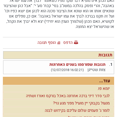
האם הכהן אינו מוציא דבר שקר מפיו כשאומר "לברך את עמו ישראל
באהבה", והרי נפסק בהלכה במשנ"ב בסי' קכח' סע' י': "אבל כהן שהציבור
שונאים אותו או הוא שונא את הציבור סכנה הוא לכהן אם ישא כפיו וכו'
ועל זה תקנו בברכה לברך את עמו ישראל באהבה". אם כן, נופלים אנו
לקושיא, האם הכהן (שלצורך הענין הוא יחידי) יצא ולא יברך את הקהל,
או שהישראל יצא החוצה.
הדפס
הוסף תגובה
תגובות
1.
תגובות שפורסמו בשנים האחרונות
צוות שטייגן
(12/07/2018 16:02:21)
עוד...
יומא פו.
לגבי סדר דיני ברכה אחרונה באכל בורקס ואורז ושתיה
מנעול בקבוקי יין מועיל מפני מגע גוי?
לומר ג' פעמים שלום עליכם בקידוש לבנה