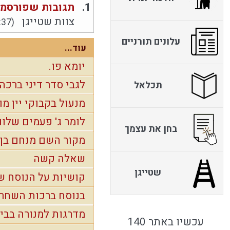
1.
תגובות שפורסמו
צוות שטייגן
:37)
עלונים תורניים
עוד...
יומא פו.
לגבי סדר דיני ברכה
תכלאל
מנעול בקבוקי יין מו
לומר ג' פעמים שלו
בחן את עצמך
מקור השם מנחם בן 
שאלה קשה
שטייגן
קושיות על הנוסח ש
בנוסח ברכות השחר
מדרגות למנורה בב
עכשיו באתר 140