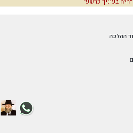
היה בעיניך כרשע"
ר ההלכה
ם