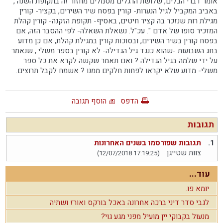
אומר דברי הבלים, שלושת הרגלים מסמלים מחזור זה בתקופת השנה ,
באביב המקביל לגיל הנערות- קורין בפסח שיר השירים, בקציר- קורין
מגילת רות שנזכר בה קציר חיטים, באסיף- תקופת הזקנה- קורין קהלת
המזכיר סופו של אדם ". עכ"ל. נשאלת השאלה- לפי ההסבר הזה, אם
בפסח קורין בשיר השירים, ובסוכות קורין במגילת קהלת, אם כן מדוע
בחג השבועות -שהוא כנגד גיל הגדילה- לא קורין בספר משלי , שנאמר
על ידי שלמה בגיל הגדילה ? ואם תאמר שקשה לקרא את כל ספר
משלי- מדוע שלא יקראו לפחות חלקים ממנו ? אשמח לקבל תרוצים.
הדפס
הוסף תגובה
תגובות
1.
תגובות שפורסמו בשנים האחרונות
צוות שטייגן
(12/07/2018 17:19:25)
עוד...
יומא פו.
לגבי סדר דיני ברכה אחרונה באכל בורקס ואורז ושתיה
מנעול בקבוקי יין מועיל מפני מגע גוי?