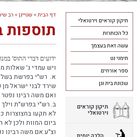
דף הבית
>
שטייגן
>
רב שיח
תיקון קוראים וירטואלי
תוספות ב
כל הכותרות
עשה זאת בעצמך
תימני נט
ידועים דברי התוס' במנ
ויש עמדי ג' שאלות מ
ספר אורחים
א. רש"י בפרשת בשלח
שכונת בית וגן
שירד לבני ישראל מן ע
ואם משה רבינו נפטר ב
ב. רש"י בפרש"ת וילך
תיקון קוראים
וירטואלי
לא תקעו בחצוצרות כי 
ביום המוות ולכן לא ת
וצ"ע אם משה רבינו נ
הלכה יומית