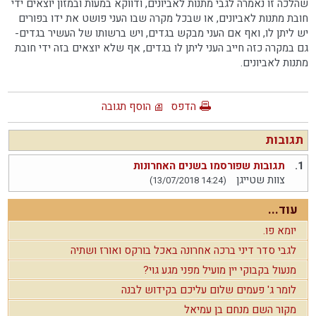
שהלכה זו נאמרה לגבי מתנות לאביונים, ודווקא במעות ובמזון יוצאים ידי
חובת מתנות לאביונים, או שבכל מקרה שבו העני פושט את ידו בפורים
יש ליתן לו, ואף אם העני מבקש בגדים, ויש ברשותו של העשיר בגדים-
גם במקרה כזה חייב העני ליתן לו בגדים, אף שלא יוצאים בזה ידי חובת
מתנות לאביונים.
הדפס
הוסף תגובה
תגובות
1.
תגובות שפורסמו בשנים האחרונות
צוות שטייגן
(13/07/2018 14:24)
עוד...
יומא פו.
לגבי סדר דיני ברכה אחרונה באכל בורקס ואורז ושתיה
מנעול בקבוקי יין מועיל מפני מגע גוי?
לומר ג' פעמים שלום עליכם בקידוש לבנה
מקור השם מנחם בן עמיאל