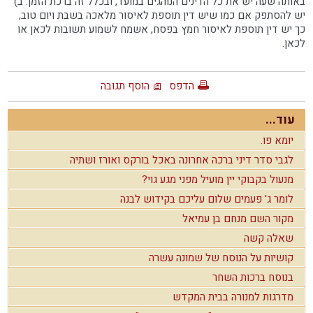
באותה שעה יש את כל הדינים הנוהגים במועד, ובכלל זה ברכת הזמן. ב)
יש להסתפק אם כמו שיש דין תוספת לאיסור מלאכה בשבת ויום טוב,
כך יש דין תוספת לאיסור חמץ בפסח, אשמח לשמוע תשובות לכאן או
לכאן.
הדפס
הוסף תגובה
עוד...
יומא פו.
לגבי סדר דיני ברכה אחרונה באכל בורקס ואורז ושתיה
מנעול בקבוקי יין מועיל מפני מגע גוי?
לומר ג' פעמים שלום עליכם בקידוש לבנה
מקור השם מנחם בן עמיאל
שאלה קשה
קושיות על הנוסח של שמונה עשרה
בנוסח ברכות השחר
מדרגות למנורה בבית המקדש