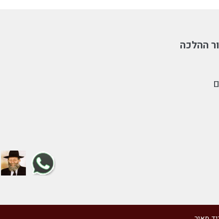
ר ההלכה
ם
יד מאיר