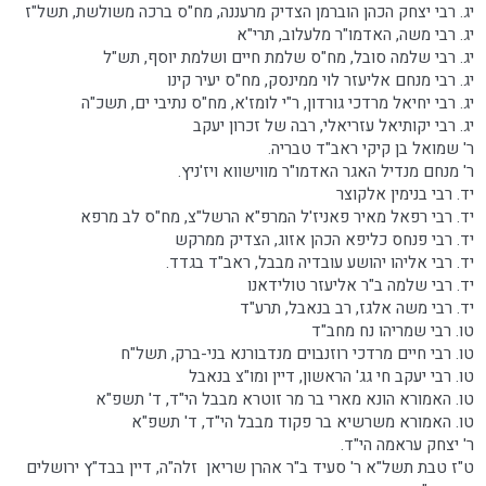
יג. רבי יצחק הכהן הוברמן הצדיק מרעננה, מח"ס ברכה משולשת, תשל"ז
יג. רבי משה, האדמו"ר מלעלוב, תרי"א
יג. רבי שלמה סובל, מח"ס שלמת חיים ושלמת יוסף, תש"ל
יג. רבי מנחם אליעזר לוי ממינסק, מח"ס יעיר קינו
יג. רבי יחיאל מרדכי גורדון, ר"י לומז'א, מח"ס נתיבי ים, תשכ"ה
יג. רבי יקותיאל עזריאלי, רבה של זכרון יעקב
ר' שמואל בן קיקי ראב"ד טבריה.
ר' מנחם מנדיל האגר האדמו"ר מווישווא ויז'ניץ.
יד. רבי בנימין אלקוצר
יד. רבי רפאל מאיר פאניז'ל המרפ"א הרשל"צ, מח"ס לב מרפא
יד. רבי פנחס כליפא הכהן אזוג, הצדיק ממרקש
יד. רבי אליהו יהושע עובדיה מבבל, ראב"ד בגדד.
יד. רבי שלמה ב"ר אליעזר טולידאנו
יד. רבי משה אלגז, רב בנאבל, תרע"ד
טו. רבי שמריהו נח מחב"ד
טו. רבי חיים מרדכי רוזנבוים מנדבורנא בני-ברק, תשל"ח
טו. רבי יעקב חי גג' הראשון, דיין ומו"צ בנאבל
טו. האמורא הונא מארי בר מר זוטרא מבבל הי"ד, ד' תשפ"א
טו. האמורא משרשיא בר פקוד מבבל הי"ד, ד' תשפ"א
ר' יצחק עראמה הי"ד.
ט"ז טבת תשל"א ר' סעיד ב"ר אהרן שריאן זלה"ה, דיין בבד"ץ ירושלים