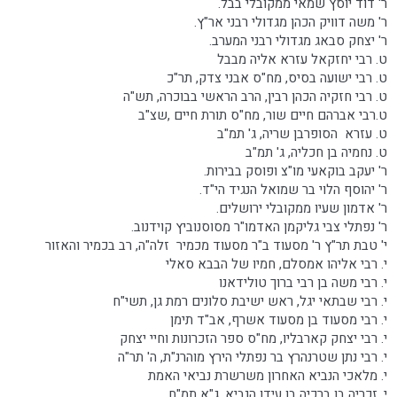
ר' דוד יוסץ שמאי ממקובלי בבל.
ר' משה דוויק הכהן מגדולי רבני אר"ץ.
ר' יצחק סבאג מגדולי רבני המערב.
ט. רבי יחזקאל עזרא אליה מבבל
ט. רבי ישועה בסיס, מח"ס אבני צדק, תר"כ
ט. רבי חזקיה הכהן רבין, הרב הראשי בבוכרה, תש"ה
ט.רבי אברהם חיים שור, מח"ס תורת חיים ,שצ"ב
ט. עזרא הסופרבן שריה, ג' תמ"ב
ט. נחמיה בן חכליה, ג' תמ"ב
ר' יעקב בוקאעי מו"צ ופוסק בבירות.
ר' יהוסף הלוי בר שמואל הנגיד הי"ד.
ר' אדמון שעיו ממקובלי ירושלים.
ר' נפתלי צבי גליקמן האדמו"ר מסוסנוביץ קוידנוב.
י' טבת תר"ץ ר' מסעוד ב"ר מסעוד מכמיר זלה"ה, רב בכמיר והאזור
י. רבי אליהו אמסלם, חמיו של הבבא סאלי
י. רבי משה בן רבי ברוך טולידאנו
י. רבי שבתאי יגל, ראש ישיבת סלונים רמת גן, תשי"ח
י. רבי מסעוד בן מסעוד אשרף, אב"ד תימן
י. רבי יצחק קארבליו, מח"ס ספר הזכרונות וחיי יצחק
י. רבי נתן שטרנהרץ בר נפתלי הירץ מוהרנ"ת, ה' תר"ה
י. מלאכי הנביא האחרון משרשרת נביאי האמת
י. זכריה בן ברכיה בן עידו הנביא, ג"א תמ"ח