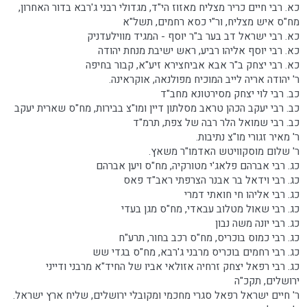
כא. רבי חיים כריר מצליח מאזוז הי"ד, מגדולי רבני ג'רבא בדור האחרון,
מח"ס איש מצליח, ור"י כסא רחמים, תשל"א
כא. רבי ישראל דב בער ב"ר יוסף - המגיד מווילעדניק
כא. רבי יוסף אליהו רביע, ראש ישיבת מנחת יהודה
כא. רבי יצחק ב"ר אבא אביחצירא זיע"א, קבור בחיפה
ר' יהודה אריה לייב המוכיח מפולנאה, אוקראינה.
כב. רבי לוי יצחק מסירטונא מחב"ד
כב. רבי יעקב הכהן טראב מסלתון דיין ומו"צ בבירות, מח"ס שארית יעקב
כב. רבי שמואל הלר רבה של צפת, תרמ"ד
ר' מאיר זגורי מו"צ נתיבות.
ר' שלום מוסקוויטש האדמו"ר משאץ.
כג. רבי אברהם פלאג'י מטורקיה, מח"ס ויען אברהם
כג. רבי וידאל בר אבנר הצרפתי ראב"ד פאס
כג. רבי אליהו חי חואתי דמרי
כג. רבי שאול מטלוב עבאדי, מח"ס מגן בעדי
כג. רבי יונה משה נבון
כג. רבי כמוס בוכריס, מח"ס רכב בחור, תרע"ח
כג. רבי רחמים בוכריס מרבני ג'רבא, מח"ס בגדי שש
כג. רבי רפאל יצחק זרחיה אזולאי אביו של החיד"א מרבני ודייני
ירושלים, תקכ"ה
ר' חיים ישראל רפאל סגרי מחכמי ומקובלי ירושלים, שליח ארץ ישראל.