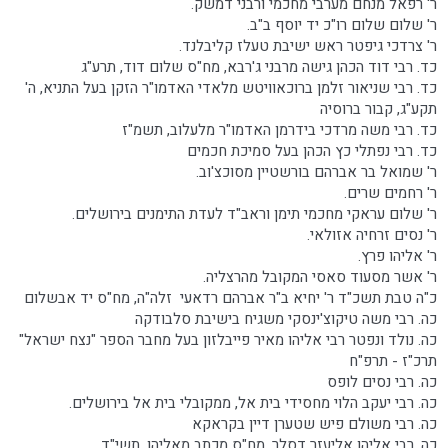
ר' רפאל מנחם מערבי מחכמי ורבני דמשק.
ר' שלום שלום רו"כ יד יוסף ב"ב.
ר' צרדכי גיפטר ראש ישיבת טעלז קליבלנד.
כד. רבי דוד הכהן גישה מרבני ג'רבא, מח"ס שלום דוד, תרע"ג
כד. רבי שניאור זלמן ברוכאוויטש מלאדי האדמו"ר הזקן בעל התניא, ה'
תקע"ג, קבור ברוסיה
כד. רבי משה מרדכי בידרמן האדמו"ר מלעלוב, תשמ"ז
כד. רבי נפתלי כץ הכהן בעל סמיכת חכמים
ר' שמואל בר אברהם בורשטיין מסוכצ'וב.
ר' רחמים שרים.
ר' שלום עראקי מחכמי תימן וראב"ד לעדת התימנים בירושלים.
ר' נסים זרחיה אזולאי.
ר' אליהו פרץ.
ר' אשר מסעוד סאסי המקובל מהרצליה.
כ"ה טבת תשכ"ד ר' יחיא ב"ר אברהם רדאעי זלה"ה, מח"ס יד אבשלום
כה. רבי משה טיקוצ'ינסקי משגיח בישיבת סלבודקה
כה. נולד ונפטר רבי אליהו מאיר פייבלזון בעל מחבר הספר "נצח ישראל"
תרכ"ז - תרפ"ח
כה. רבי נסים לופס
כה. רבי יעקב הלוי מחסידי בית אל, ממקובלי בית אל בירושלים.
כה. רבי משולם פיש שטערן דיין בקראקא
כה. רבי אליהו אליעזר דסלר, מח"ס מכתב מאליהו, תשי"ד