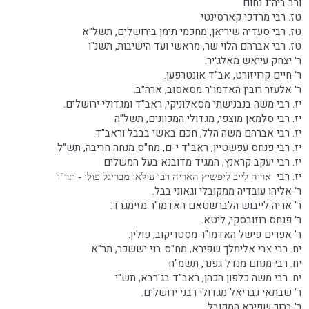
ורב ביה"נ נחום
טז. רבי מרדכי קארסינטי
טז. רבי סעדיה שיריאן, מחכמי תימן בירושלים, תשל"א
טז. רבי אברהם הלוי שר, מראשי ועד הישיבות, תשנ"ו
ר' יצחק עייאש מאלג'יר.
ר' חיים קרויזורט, אב"ד אונטרפען.
ר' אלעזר רובין האדמו"ר מסאסוב, ארה"ב.
יז. רבי משה בנבנישתי מסאלוניקי, ראב"ד ומגדולי ירושלים.
יז. רבי סלמאן מוצפי, מגדולי המכוונים, תשל"ה
יז. רבי אברהם משה הלל, חכם באשי בבבל וראב"ד.
יז. רבי פנחס עפשטיין, ראב"ד י-ם, מח"ס מנחה חריבה, תש"ל
יז. רבי יעקב קראנץ, המגיד מדובנא בעל המשלים
יז. רבי
אריה לייב ליפשיץ האריה דבי עילאי מבריגל פולי -
תר"ו
ר' אליהו עובדיה ממקובלי וגאוני בבל.
ר' אריה לייבוש הלברשטאם האדמו"ר מזימגרד.
ר' פנחס רוזובסקי, ליטא.
ר' אפרים פישל האדמו"ר מסטריקוב, פולין.
יח. רבי צבי אלימלך שפירא, מח"ס בני יששכר, תר"א
יח. רבי מנחם מנדל גפנר, תשמ"ח
יח. רבי משה כלפון הכהן, ראב"ד בג'רבא, תש"י
ר' שבתאי גבריאל מגדולי רבני ירושלים.
ר' ברוך שפירא המקובל.