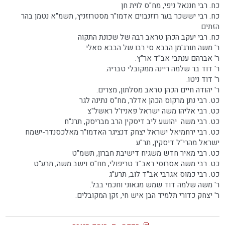
כח. רבי חננאל ניפי, מח"ס לוית חן
כח. רבי יששכר בער רוזנבוים אדמו"ר מסטרוזניץ, תשמ"א נטמן בהר
הזתים
כח. רבי יעקב הכהן טראב רבה של שכונת התקוה
ר' משה תורג'מן הבבא סי רבו של הבבא סאלי.
ר' אברהם ענתבי אב"ד אר"ץ.
ר' דוד בר שלמה ריינה ממקובלי טבריה.
ר' דוד ניטו.
ר' יהודה חיים הכהן טראב מסלתון, מצרים.
כט. רבי נתן מרקוס הכהן אדלר, מח"ס נתינה לגר
כט. רבי אליהו משה ישראל פאניז'ל ראשל"צ
כט. רבי משה יהושע ליב דיסקין הרב מבריסק, תרנ"ח
כט. רבי ירחמיאל ישראל יצחק דנציגר האדמו"ר מאלכסנדר-ישמח
ישראל מהרי"ל דיסקין, תר"ע
כט. רבי מאיר חדש משגיח דישיבת חברון, תשמ"ט
כט. רבי משה אסרוסי ראב"ד טריפולי, מח"ס וישב משה, תרע"ט
כט. רבי כמוס אגרבי אב"ד לוב, תרע"ג
ר' משה שלמה דוד שמש מגאוני וחכמי בבל.
ר' יצחק כדורי תלמיד הבן איש חי, זקן המקובלים.