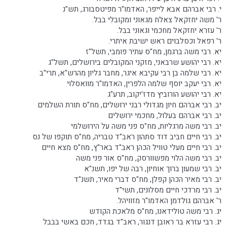
י. רבי אברהם אבא לייפר, האדמו"ר מפיטסבורג, תש"נ
ר' משה יחזקאל צאלח מגאוני ומקובלי בבל.
ר' עזרא יחזקאל מחכמי וגאוני בבל.
ר' רפאל וכסלבוים ראש ישיבת איתרי.
יא. רבי משה ברגמן, מח"ס עתיר פומבי, תשל"ז
יא. רבי יהושע שרבאני, מזקני המקובלים בירושלים, תשל"ג
יא. רבי שלמה בן רבי עקיבא איגר, מחבר גליון מהרש"א, תרי"ב
יא. רבי יעקב יוסף שלמה הלפרין, האדמו"ר מוואסלוי
יא. רבי יהושע הורוביץ מדז'יקוב, תרע"ג
יב. רבי אברהם חיון מגדולי רבני ירושלים, מח"ס תורת השלמים
יב. רבי אברהם בעלול, מחכמי ירושלים
יב. רבי משה מרגליות, מח"ס פני משה על הירושלמי
יב. רבי חיים חביב דוד סתהון ראב"ד טבריה, מח"ס תוקפו של נס
יב. רבי חיים מעלי טוויל הכהן ראב"ד באר"ץ, מח"ס מצא חיים
יב. רבי משה הלוי מפשוורסק, מח"ס אור פני משה
יב. רבי שמעון ברוך אוחיון, רבה של יפו, תשנ"א
יב. רבי מאיר הכהן קפלן, מח"ס דברי מאיר, תשנ"ד
יב. רבי מרדכי חיים מסלונים, תשי"ד
ר' אברהם גולדמן האדמו"ר מזוויהל.
יג. רבי משה טולידאנו, מח"ס מלאכת הקודש
יג. רבי עזרא בר ראובן דנגור, ראב"ד בגדד, חכם באשי בבבל