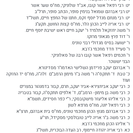
יט. רבי רפאל אשר קובו, אב"ד שלוניקי, מח"ס שער אשר
יט.רבי אברהם שמואל בנימין סופר, הכתב סופר, תרל"ב
יט. רבי מנחם מנדל יוסף זקס, חתנו של החפץ חיים, תשל"ד
יט. רבי אריה לייב הכהן הלר, מח"ס קצות החושן, תקע"ג
ר' משה יחזקאל תלמיד ר' יעקב חיים ראש ישיבת יוסף חיים.
ר' דוד פרץ מגאוני מרוקו.
ר' ישועה בסיס מגדולי רבני טוניס.
ר' סעייד חדד מחכמי ג'רבא.
ר' חכמים רפאל אשר קובו רבה של סאלוניקי.
הבני יששכר.
ר' אברהם יעקב פרידמן השלישי האדמו"ר מסדיגורא.
כ' טבת ד' תתקס"ה ר' משה ב"ר מימון הרמב"ם זלה"ה, מח"ס יד החזקה
ועוד
כ. רבי יעקב אביחצירא-אביר יעקב, תרם, קבור בדמנהור במצרים
כ. רבי משה בן מימון- הרמב"ם, ד' אלפים תתקס"ה, קבור בטבריה
כ. רבי אליהו אליעזר מישקובסקי, ר"י כפר חסידים, תשמ"א
כ. רבי רפאל יונה, מח"ס מרפא לשון
כ. רבי אברהם מגוץ הכהן מחכמי טוניס, מח"ס בית אברהם, תרצ"א
כ. רבי משה ב"ר אריה לייב טובולסקי מסקידל, תר"ע
ר' אליהו הכהן מחכמי ג'רבא.
כא. רבי אריה יהודה חיימוף, רב העדה הבוכרית, תשל"ג