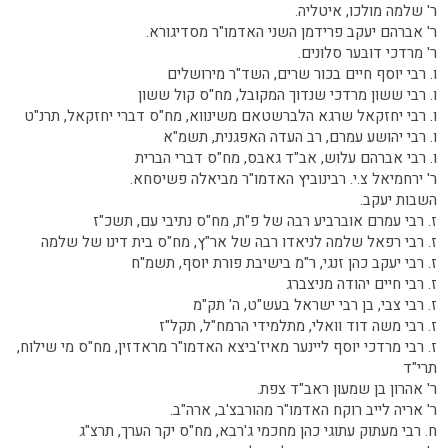
ר' שלמה מולכו, איטליה.
ר' אברהם יעקב פרידמן השני האדמו"ר מסדיגורא.
ר' מרדכי דובער סלונים.
ו. רבי יוסף חיים בכור שרים, השד"ר מירושלים
ו. רבי ששון מרדכי שנדוך המקובל, מח"ס קול ששון
ו. רבי יחזקאל שרגא הלברשטאם משינווא, מח"ס דברי יחזקאל, תרנ"ט
ו. רבי יהושע עמרם, רב העדה האפגנית, תשמ"א
ו. רבי אברהם עלוש, אב"ד גאבס, מח"ס דברי הברית
ר' ירחמיאל צ.י. רבינוביץ האדמו"ר מביאלה פשיסחא.
השבות יעקב.
ז. רבי עמרם אוברביע רבה של פ"ת, מח"ס נתיבי עם, תשכ"ז
ז. רבי רפאל שלמה לניאדו רבה של אר"ץ, מח"ס בית דינו של שלמה
ז. רבי יעקב כהן זנגי, ר"מ בישיבת פורת יוסף, תשמ"ח
ז. רבי חיים יהודה מניצברג
ז. רבי צבי, בן רבי ישראל בעש"ט, ה' תק"מ
ז. רבי משה דוד וואלי, מתלמידי הרמח"ל, תקל"ז
ז. רבי מרדכי יוסף ליינער מאיז'ביצא האדמו"ר מראדזין, מח"ס מי שילוח,
תרי"ד
ר' אהרון בן שמעון ראב"ד צפת.
ר' אריה לייב רוקח האדמו"ר מהורבצ'ב, ארה"ב.
ח. רבי מעתוק עתוגי כהן מחכמי ג'רבא, מח"ס יקר הערך, תרצ"ג