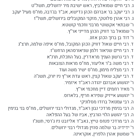
ג. רבי חיים שמואלביץ, ראש ישיבת מיר ירושלים, תשל"ט
ג. רבי יעקב בר אברהם הכהן גדישא, אב"ד בג'רבה, מח"ס מעיל יעקב
ג. רבי אהרן סלוטקי, מזקני המקובלים בירושלים, תשל"ז
ר' שבתאי אקשוטי מרבני וחכמי קושטא.
ר' שמואל בר דוויק הכהן מדייני אר"ץ.
ר' דוד בן ברוך הכהן אזוג.
ד. רבי חיים שאול דוויק הכהן המקובל, מח"ס איפה שלמה, תרצ"ג
ד. רבי חיים שניאור זלמן שניאורסהאן הרחש"ז.
ד. רבי גרשון העניך מראדז'ין, בעל התכלת, תרנ"א
ד. רבי משה ב"ר אליעזר, מח"ס מראות הצובאות
ד. רבי מצליח מימון, מח"ס ישיר משה ועוד
ד. רבי יעקב שאול קצין, ראש עדת אר"ץ ניו יורק, תשנ"ה
ר' יהושוע אברהם יהודה ראב"ד איזמיר.
ר' מאיר רחמים דיין מחכמי אר"ץ.
ר' יהושוע אייזיק שפירא חריף, בלארוס.
ה. רבי עמנואל ברודו מסלוניקי
ה. רבי בנימין מרדכי נבון ראב"ד, מגדולי רבני ירושלים., מח"ס בני בנימין
ה. רבי יהושע הלוי הורביץ, אביו של בעל ההפלאה
ה. רבי מרדכי פנחס טייץ, גאב"ד אליזבט ניו ג'רסי, תשנ"ו
ר' ידידיה בר שלמה סוזין מגדולי רבני ירושלים.
ר' שמשון אהרן הלפרין, אוקראינה.