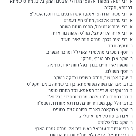
א. רבי רפאל מסעוד אלפסי מגדולי הרבנים והמקובלים, מח"ס שמחא
דרבותא, תקל"ה
א. רבי משה יהודה פראנקו, ראש הרבנים ברודוס, ראשל"צ
א. רבי עמרם אלבאז, מח"ס חיי דעמרם
א. רבי עמור אבוטבול, מח"ס מנחת העומר
א. רבי אריה הלוי פינצי', מח"ס הגהות גור אריה
א. רבי יאיר בכרך, מח"ס חוות יאיר, תע"ד
ר' חזקיה חדד.
ר' יוסף המערבי מתלמידי האריז"ל ומרבני המערב.
ר' יעקב אבן צור יעב"ץ, מרוקו.
ר' שמעון יאיר חיים בכרך בעל חוות יאיר, גרמניה.
ר' יוסף משולם.
ב. יעקב אבן צור, מח"ס משפט וצדקה ביעקב
ב. רבי אברהם משה מפשיסחא, בן רבי שמחה בונים, תקפ"ט
ב. רבי עקיבא שרייבר מפאפא, נכד החתם סופר
ב. רבי רחמים ב"ר שלמה, מרבני וחסידי בבל וא"י
ב. רבי הלל קגן, משגיח ישיבת גרודנא אשדוד, תשמ"ח
ר' יעקב אבוקארה ראב"ד הפורטוגזים בטוניס.
ר' אברהם פורטליאנו, איטליה.
ר' יעקב כולי סלונים.
ג. רבי אביגדור עזריאל ראש בית אל, מח"ס זמרת הארץ
ג. רבי יחזקאל עזרא הלוי, מח"ס ערוגות הבושם