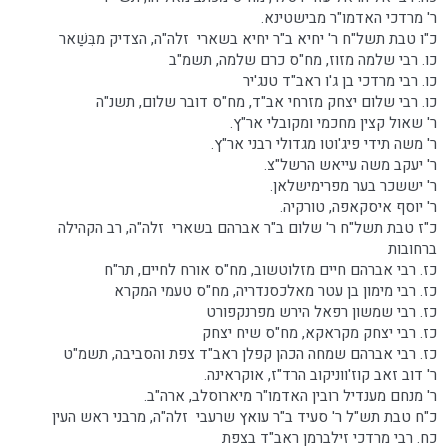
ר' מרדכי האדמו"ר מבישטינא.
כ"ו טבת תשל"ח ר' יחיא ב"ר יחיא בשארי זלה"ה, הצדיק מבִּשַׁאר
כו. רבי שלמה מזוז, מח"ס כרם שלמה, תשמ"ב
כו. רבי מרדכי בן ג'ו ראב"ד טנג'יר
כו. רבי שלום יצחק מזרחי אב"ד, מח"ס דובר שלום, תשנ"ה
ר' שאול קצין מחכמי ומקובלי אר"ץ.
ר' משה תידי פיג'וטו מגדולי רבני אר"ץ.
ר' יעקב משה עייאש הרשל"צ.
ר' יששכר בער מפרימישלאן.
ר' יוסף איסקאפה, טורקיה.
כ"ז טבת תשל"ח ר' שלום ב"ר אברהם בשארי זלה"ה, רב הקהילה
ברחובות
כז. רבי אברהם חיים מזלוטשוב, מח"ס אורח לחיים, תר"ח
כז. רבי מימון בן עטר מאלכסנדריה, מח"ס טעמי המקרא
כז. רבי שמשון רפאל הירש מפרנקפורט
כז. רבי יצחק מקראקא, מח"ס שיח יצחק
כז. רבי אברהם שמחה הכהן קפלן ראב"ד צפת והסביבה, תשמ"ט
ר' דוב זאב קוז'ווניקוב הרד"ז, אוקראינה.
ר' מנחם מענדיל רובין האדמו"ר מיארוסלב, ארה"ב.
כ"ח טבת תש"ל ר' סעיד ב"ר עואץ שרעבי זלה"ה, מרבני ראש העין
כח. רבי מרדכי זילברמן ראב"ד בצפת