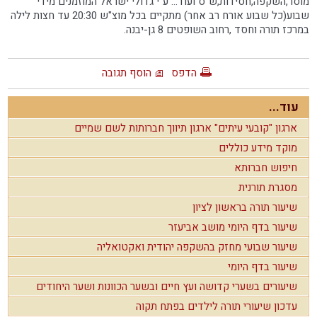
מוסר,השקפה,חסידות,ש"ס ועוד... ע"י גדולי ישראל המוזמנים מידי
שבוע(כל שבוע אורח רב אחר) מתקיים בכל מוצ"ש 20:30 עד חצות לילה
במרכז תורה וחסד ,רחוב השופטים 8 גן-יבנה.
הדפס
הוסף תגובה
עוד...
ארגון "קובעי עיתים" ארגון תיווך חברותות לשם שמיים
מוקד מידע כוללים
חיפוש חברותא
מסגרת תורנית
שיעור תורה בראשון לציון
שיעור בדף היומי מושב אביעזר
שיעור שבועי מחזק בהשקפה יהודית ואקטואליה
שיעור בדף היומי
שיעורים בשערי קדושה ועץ חיים ובשער הכוונות ושער היחודים
עדכון שיעורי תורה לילדים בפתח תקוה