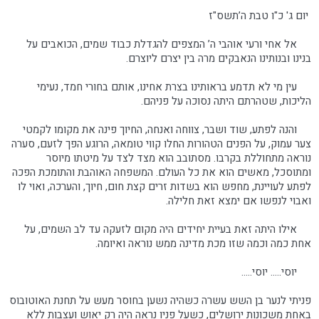
יום ג' כ"ו טבת ה’תשס"ז
אל אחי ורעי אוהבי ה’ המצפים להגדלת כבוד שמים, הכואבים על
בנינו ובנותינו הנאבקים מרה בין יצרם ליוצרם.
עין מי לא תדמע בראותינו בצרת אחינו, אותם בחורי חמד, נעימי
הליכות, שטהרתם היתה נסוכה על פניהם.
והנה לפתע, שוד ושבר, צווחה ואנחה, החיוך פינה את מקומו לקמטי
צער עמוק, על הפנים הטהורות החלו קווי טומאה, הרוגע הפך לזעם, סערה
נוראה מתחוללת בקרבו. מסתובב הוא מצד לצד על מיטתו מיוסר
ומתוסכל, מאשים הוא את כל העולם. המשפחה האוהבת והתומכת הפכה
לפתע לעויינת, מחפש הוא בשדות זרים קצת חום, חיוך, והערכה, ואוי לו
ואבוי לנפשו אם ימצא זאת חלילה.
אילו היתה זאת בעיית יחידים היה מקום לזעקה עד לב השמים, על
אחת כמה וכמה שזו מכת מדינה ממש נוראה ואיומה.
יוסי..... יוסי.....
פניתי לנער בן השש עשרה כשהיה נשען בחוסר מעש על תחנת האוטובוס
באחת משכונות ירושלים, כשעל פניו נראה היה רק יאוש ועצבות ללא