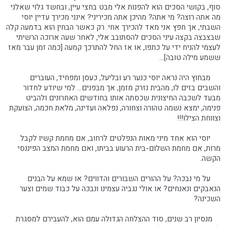
סוף, בקושי הסכים הוא להפנות אלי מבט בחצי עיין, ובחשד גלוי שאלני
מה אתה רוצה? מי אתה? מהיכן אתה מכיריני? אינני מכירך עדיין יוסי
השבתי, אך חפץ אני מאד להכירך אחי. רק כאשר הבחין הוא בדמעה קלה
שבצבצה בקצה עיני הסכים להסתובב אלי, לאחר שעה ארוכה הרשיתי
לעצמי להניח ידי על כתפו, או אז החל להתרכך קמעה [כמה זמן עבר מאז
ששמע מילה טובה]...
מבחוץ היה נראה יוסי כנער רע ובליעל, כעסן ומפחיד, העוברים
והשבים בזים לו, מהבית נזרק מזמן, אך מבפנים... למי שיודע לחדור
מבעד לשכבה החיצונית שכסתה אותו בחודשים האחרונים ולהביט
פנימה, ימצא נשמה טהורה וצחורה, נפלאה ועדינה, מלאת חכמה, הצועקת
וצווחת הצילו!!!
יוסי הוא אחד מיני מאות הנפלטים לרחוב, אם מחמת קשיו לקבל
מרות, אם מחמת השלום-בית הרעוע בביתו, ואם מחמת המצב הפיננסי
הקשה.
על מי נבכה? על ההורים השבורים והדווים? או שמא על הבנים
הנאבקים ונאנחים? או אולי נגביה עצמינו ונבכה על כבוד שמים וצער
השכינה?
מנסיון רב שנים, סוד ההצלחה הגדולה עמם הוא, להעבירם למסגרת