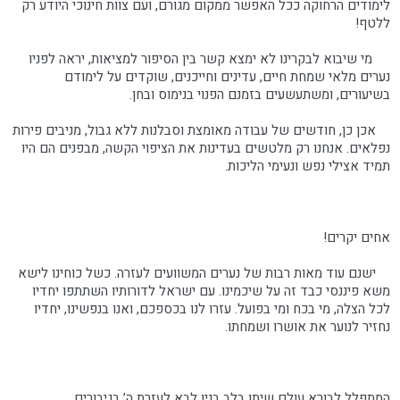
לימודים הרחוקה ככל האפשר ממקום מגורם, ועם צוות חינוכי היודע רק
ללטף!
מי שיבוא לבקרינו לא ימצא קשר בין הסיפור למציאות, יראה לפניו
נערים מלאי שמחת חיים, עדינים וחייכנים, שוקדים על לימודם
בשיעורים, ומשתעשעים בזמנם הפנוי בנימוס ובחן.
אכן כן, חודשים של עבודה מאומצת וסבלנות ללא גבול, מניבים פירות
נפלאים. אנחנו רק מלטשים בעדינות את הציפוי הקשה, מבפנים הם היו
תמיד אצילי נפש ונעימי הליכות.
אחים יקרים!
ישנם עוד מאות רבות של נערים המשוועים לעזרה. כשל כוחינו לישא
משא פיננסי כבד זה על שיכמינו. עם ישראל לדורותיו השתתפו יחדיו
לכל הצלה, מי בכח ומי בפועל. עזרו לנו בכספכם, ואנו בנפשינו, יחדיו
נחזיר לנוער את אושרו ושמחתו.
המתפלל לבורא עולם שיתן בלב בניו לבא לעזרת ה’ בגיבורים,