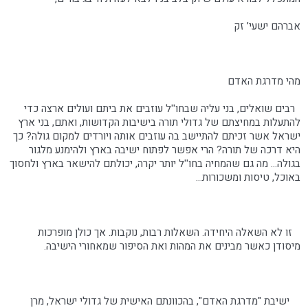
אברהם ישעי’ זק
מהי מדרגת האדם
רבים שואלים, בני עליה שבחו''ל עוזבים את ביתם ועולים ארצה כדי
להתעלות במחיצתם של גדולי תורה בישיבות הקדושות, ואתם, בני ארץ
ישראל אשר זכיתם להתיישב בה עוזבים אותה ויורדים למקום גולה? כך
היא דרכה של תורה? הרי אפשר לפתוח ישיבה בארץ ולהימנע מלגור
בגולה... מה גם שהמחיה בחו''ל יותר יקרה, יכולתם להישאר בארץ ולחסוך
באוכל, טיסות ומשכורות...
זו לא השאלה היחידה. השאלות רבות, נוקבות. אך כולן מופרכות
מיסודן כאשר מבינים את המהות ואת הסיפור שמאחורי הישיבה.
ישיבת "מדרגת האדם", בהכוונתם האישית של גדולי ישראל, מרן