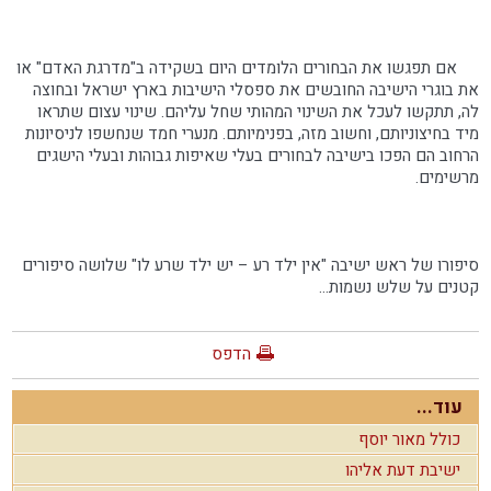
אם תפגשו את הבחורים הלומדים היום בשקידה ב"מדרגת האדם" או
את בוגרי הישיבה החובשים את ספסלי הישיבות בארץ ישראל ובחוצה
לה, תתקשו לעכל את השינוי המהותי שחל עליהם. שינוי עצום שתראו
מיד בחיצוניותם, וחשוב מזה, בפנימיותם. מנערי חמד שנחשפו לניסיונות
הרחוב הם הפכו בישיבה לבחורים בעלי שאיפות גבוהות ובעלי הישגים
מרשימים.
סיפורו של ראש ישיבה "אין ילד רע – יש ילד שרע לו" שלושה סיפורים
קטנים על שלש נשמות...
הדפס
עוד...
כולל מאור יוסף
ישיבת דעת אליהו