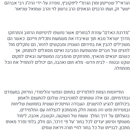
הגראי"ל שטיינמן ומרן הגרמ"י ליפקוביץ, נוסדה על-ידי הרה"ג רבי אברהם
ישעי' זק, ועמו הרבנים הגאונים הרב גרשון לוי והרב שמואל שניאור.
"מדרגת האדם" עוזרת לבחורים אשר נחשפו לניסיונות הרחוב והתרחקו
מדרך ישראל סבא תוך שאיבדו את משמעות ותכלית חייהם. כאשר הם
משכילים להבין את בחירתם השגויה ומבקשים לחזור, הם נתקלים מול
לחצים של חברים ומהשפעת הסביבה ואינם מסוגלים להתנתק. אך
כשהם יוצאים מהארץ, מתרחקים מהסביבה המשפיעה ובאים למקום
שקט ובטוח - לבית חדש- מלא חום ואהבה, הם יכולים להתחיל את הכל
מהתחלה.
התייחסות הצוות לתלמידים בתחום הנפשי והלימודי, החיזוק במעמדם
ובתדמיתם, הם אלה שנותנים למוטיבציה שלהם להתעצם ולאמון
ביכולתם להגיע להישגים. העבודה החינוכית נעשית בתחושת שליחות
ובמסירות נפש וזה מהווה חלק מהמתכון להצלחה עם התלמידים,
בהעלתם על דרך המלך. שעות של השקעה, הקשבה, אהבה, לימוד
משותף וסימון יעדים לכל בחור 'על פי דרכו', הם חלק בלתי נפרד מאותו
מתכון, לבנייתו של כל בחור לחיי תורה ויראת שמים.