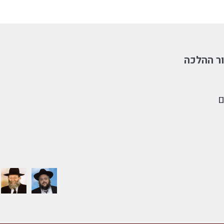
ר ההלכה
ם