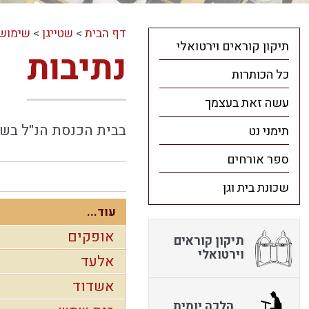
דף הבית
>
שטייגן
>
שימושי
תיקון קוראים וירטואלי
נתיבות
כל הכותרות
עשה זאת בעצמך
בבית הכנסת הנ"ל בשכונת "שלום בונ
תימני נט
ספר אורחים
שכונת בית וגן
עוד...
אופקים
תיקון קוראים
וירטואלי
אלעד
אשדוד
הלכה יומית