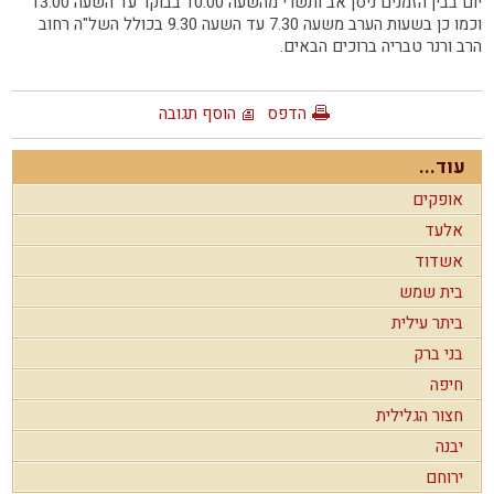
יום בבין הזמנים ניסן אב ותשרי מהשעה 10.00 בבוקר עד השעה 13.00
וכמו כן בשעות הערב משעה 7.30 עד השעה 9.30 בכולל השל"ה רחוב
הרב ורנר טבריה ברוכים הבאים.
הדפס
הוסף תגובה
עוד...
אופקים
אלעד
אשדוד
בית שמש
ביתר עילית
בני ברק
חיפה
חצור הגלילית
יבנה
ירוחם