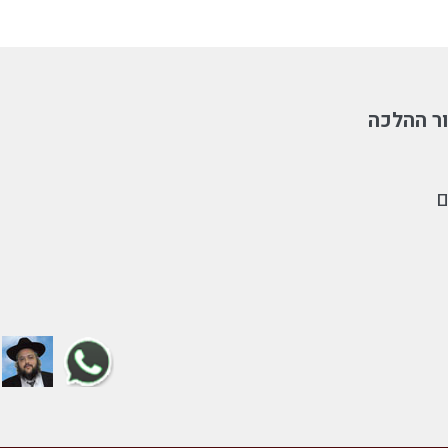
ר ההלכה
ם