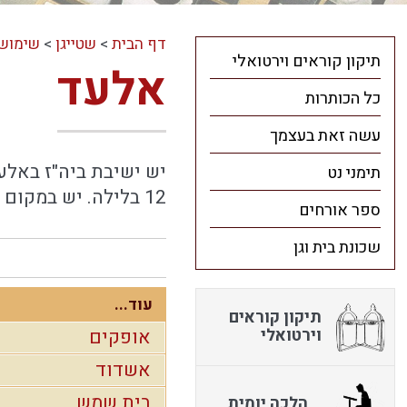
דף הבית
>
שטייגן
>
שימושי
תיקון קוראים וירטואלי
אלעד
כל הכותרות
עשה זאת בעצמך
יש ישיבת ביה"ז באלע
תימני נט
12 בלילה. יש במקום שתיה חמה וקרה.
ספר אורחים
שכונת בית וגן
עוד...
תיקון קוראים
וירטואלי
אופקים
אשדוד
בית שמש
הלכה יומית