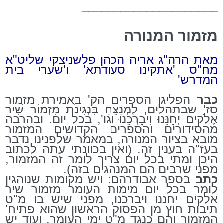
_____________________
מזמור המנורה
מאת הרה"ג אריה הכהן פלשניצקי שליט"א
מח"ס 'אתקינו סעודתא' ו'שערי בית
המדרש'
כבר
הפליגו הספרים הק' באמירת מזמור
סז' שבתהלים, לַמְנַצֵּחַ בִּנְגִינֹת מִזְמוֹר שִׁיר
אֶלֹקים יְחָנֵּנוּ וִיבָרְכֵנוּ וגו', בכל יום. ובהרבה
מהסידורים והספרים הקדושים המזמור
מובא בציור המנורה, במאמר שלפנינו נדבר
בעז"ה בענין זה. (ואין בכוונתי עתה לכתוב
היכן ומתי בכל יום צריך לומר זה המזמור,
מפני שרבים הם המנהגים בזה).
כתב
בספר אבודרהם: ויש מקומות שנוהגין
לומר בכל יום מימות העומר מזמור שיר
אלקים יחננו ויברכנו, מפני שיש בו מ"ט
תיבות חוץ מן הפסוק הראשון שהוא פתיח'
המזמור והם כנגד מ"ט ימי העומר. ועוד יש