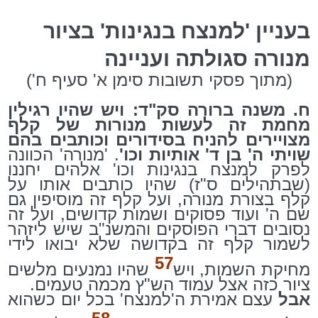
בעניין 'למנצח בנגינות' בציור
מנורה סגולתה ועניינה
(מתוך פסקי תשובות סימן א' סעיף ח')
ח. משנה ברורה סק"ד: ויש שהיו רגילין
מחמת זה לעשות מנורות של קלף
מצויירים להניח בסידורים וכותבים בהם
שויתי ה' בן ד' אותיות וכו'
. 'מנורה' הכוונה
לפרק למנצח בנגינות וכו' אלהים יחננו
(שבתהילים ס"ז) שהיו כותבים אותו על
קלף בצורת מנורה, ועל קלף זה מוסיפין גם
שם ה' ועוד פסוקים ושמות קדושים, ועל זה
נסובים דברי הפוסקים והמשנ"ב שיש ליזהר
לשמור קלף זה בקדושה שלא יבואו לידי
57
מחיקת השמות, ויש
שהיו נמנעים מלשים
ציור כזה אצל עמוד הש"ץ מכמה טעמים.
אבל
עצם אמירת ה'למנצח' בכל יום כשהוא