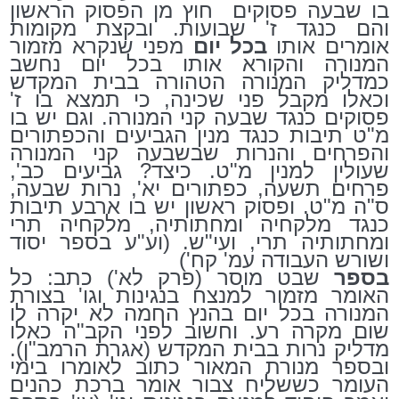
בו שבעה פסוקים
חוץ מן הפסוק הראשון
והם כנגד ז' שבועות. ובקצת מקומות
אומרים אותו
בכל יום
מפני שנקרא מזמור
המנורה והקורא אותו בכל יום נחשב
כמדליק המנורה הטהורה בבית המקדש
וכאלו מקבל פני שכינה, כי תמצא בו ז'
פסוקים כנגד שבעה קני המנורה. וגם יש בו
מ"ט תיבות כנגד מנין הגביעים והכפתורים
והפרחים והנרות שבשבעה קני המנורה
שעולין למנין מ"ט. כיצד? גביעים כב',
פרחים תשעה, כפתורים יא', נרות שבעה,
ס"ה מ"ט. ופסוק ראשון יש בו ארבע תיבות
כנגד מלקחיה ומחתותיה, מלקחיה תרי
ומחתותיה תרי, ועי"ש. (וע"ע בספר יסוד
ושורש העבודה עמ' קח')
בספר
שבט מוסר (פרק לא') כתב: כל
האומר מזמור למנצח בנגינות וגו' בצורת
המנורה בכל יום בהנץ החמה לא יקרה לו
שום מקרה רע. וחשוב לפני הקב"ה כאלו
מדליק נרות בבית המקדש (אגרת הרמב"ן).
ובספר מנורת המאור כתוב לאומרו בימי
העומר כששליח צבור אומר ברכת כהנים