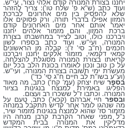
יחננו בצורת המנורה קודם אלהי נצור, עי"ש.
ועוד כתב (ש"א פ' שלח טו'): צריך להזהר
שלא להפסיק בין מים אחרונים לברכת
המזון אפילו בדברי תורה, ורק פסוקים אלו
יאמר אותם אחר מים האחרונים קודם
ברכת המזון, והם מזמור אלהים יחננו
ויברכנו כולו, וטוב לצייר במחשבתו בצורת
המנורה, ועי"ש. ועוד כתב בספרו לשון
חכמים (ח"ב סי' ז'): קבלה מן הראשונים
קמאי דקמאי, מזמור אלקים יחננו ויברכנו
קריאתו בצורת המנורה מסוגלת להצלחה,
על כן טוב ונכון לאומרו בכונת הלב בכל יום
מעשרת ימי תשובה בצורת המנורה, ועי"ש.
(וע"ע בשו"ת לב חיים ח"ג סי' כד')
בספר
שיח יצחק (עמ' קח') כתב, מה מאוד
הפליגו באמירת למנצח בנגינות בציור
המנורה. וכתבו ז"ל ששכרו רב ועצום.
ובספר
חיי אברהם (קכא') כתב, טעם על
מה שנהגו לומר אחר קדיש תתקבל במנחה
מזמור סז' שהוא למנצח בנגינות מזמור שיר,
נ"ל מפני שאחר הקרבת קרבן מנחה היו
מדליקין את המנורה בבית המקדש
כדאמרינן במס' מדות פ"ו: מי שזוכה בדישון