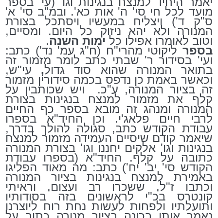
יאמר היחיד למנצח בנגינות וגו' (עי' בספר
מועד לכל חי סי' ה' אות כא'. ובמ"ב סי' א'
ס"ק ד') ויצליח במעשיו ויסתכל בצורת
המנורה ולא יהא ניזוק כל היום. ומסיים,
וטוב לאומרו אפילו כל
ימות השנה
.
בספר
ליקוטי מהרי"ח (ח"ג עמ' נד') כתב:
ועי' בסידור ר' שבתי כתב לומר מזמור זה
בתואר המנורה שהוא סוד גדול
,
עי"ש,
וכאשר באמת כן נדפס בכמה סידורין מזמור
זה בציור המנורה, ע"כ.
ויש שכותבין על
קלף את מזמור למנצח בנגינות בצורת
המנורה ומנהג זה
מובא בספר כף החיים
לרבי חיים פלאג'י. וכן החיד"א בספרו
עבודת הקודש כתב, סגולה להולך בדרך,
שיאמר קודם שיסיים העמידה מזמור למנצח
בנגינות וגו' אלקים יחננו וגו' בצורת המנורה
כתובה על קלף. החיד"א (בספרו עבודת
הקודש סי' יב' יח') כתב: מה מאוד הפליגו
באמירת למנצח בנגינות בציור המנורה
וכתבו ז"ל, ששכרו רב ועצום, וראיתי
קונטרס בכ"י לראשונים בזה בסודותיו
ותועלתיו ולפחות לעשות נחת רוח ליוצרנו
נאמר אותו בכונה בציור מנורה כתוב על