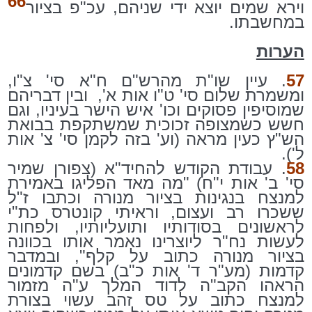
66
וירא שמים יוצא ידי שניהם, עכ"פ בציור
במחשבתו.
הערות
57
. עיין שו"ת מהרש"ם ח"א סי' צ"ו,
ומשמרת שלום סי' ט"ו אות א',
ובין דבריהם
שמוסיפין פסוקים וכו' איש הישר בעיניו, וגם
חשש כשמצופה זכוכית שמשתקפת בבואת
הש"ץ כעין מראה (וע' בזה לקמן סי' צ' אות
ל').
58
. עבודת הקודש להחיד"א (צפורן שמיר
סי' ב' אות י"ח) "מה מאד הפליגו באמירת
למנצח בנגינות בציור מנורה וכתבו ז"ל
ששכרו רב ועצום, וראיתי קונטרס כת"י
לראשונים בסודותיו ותועליותיו, ולפחות
לעשות נח"ר ליוצרינו נאמר אותו בכוונה
בציור מנורה כתוב על קלף", ובמדבר
קדמות (מע"ר ד' אות כ"ב) בשם קדמונים
הראהו הקב"ה לדוד המלך ע"ה מזמור
למנצח כתוב על טס זהב עשוי בצורת