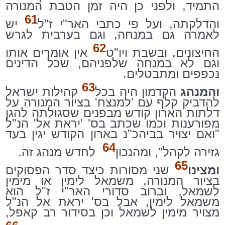
התמיד, ולפני כן היה זמן הטבת המנורה
61
והדלקתה, ועל פי כתבי האר"י ז"ל
יש
לאמרה גם במנחה, וגם בערבית לגרש
62
החיצונים, ובשבת ויו"ט
אין אומרים אותו
וגם לא במנחה שלפניהם, שכל הדינים
נכפפים ומתבטלים.
63
והמנהג
הקדמון היה בכל
קהילות ישראל
להדביק קלף עם 'למנצח' בציור המנורה על
דלתות הארון קודש מבפנים שסגולתה להגן
מפורענות וכמו שכתב בס' 'יראת אל' הנ"ל
"ואם יצויר בביהכ"נ בארון הקודש יגין בעד
64
גזירה לקהל", ומהנכון
לחדש מנהג זה.
65
ומצינו
שני מסורות כיצד סדר הפסוקים
בציור המנורה, משמאל לימין או מימין
לשמאל, וברוב סדורי האר"י ז"ל הוא
משמאל לימין, אבל בס' יראת אל הנ"ל
מצויר מימין לשמאל וכן בסידור רב קאפל,