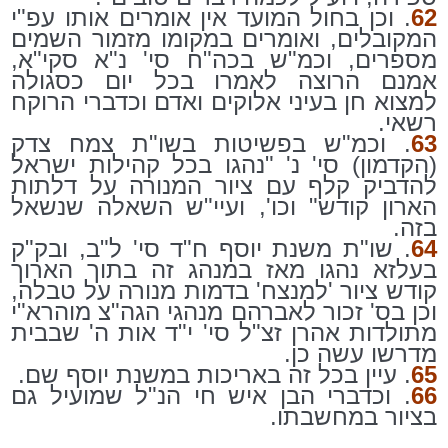
62
. וכן בחול המועד אין אומרים אותו עפ"י
המקובלים, ואומרים במקומו מזמור השמים
מספרים, וכמ"ש בכה"ח סי' נ"א סקי"א,
אמנם הרוצה לאמרו בכל יום כסגולה
למצוא חן בעיני אלוקים ואדם וכדברי הרוקח
רשאי.
63
. וכמ"ש בפשיטות בשו"ת צמח צדק
(הקדמון) סי' נ' "נהגו בכל קהילות ישראל
להדביק קלף עם ציור המנורה על דלתות
הארון קודש" וכו', ועיי"ש השאלה שנשאל
בזה.
64
. שו"ת משנת יוסף ח"ד סי' ל"ב, ובק"ק
בעלזא נהגו מאז במנהג זה בתוך הארוך
קודש ציור 'למנצח' בדמות מנורה על טבלה,
וכן בס' זכור לאברהם מנהגי הגה"צ מוהרא"י
מתולדות אהרן זצ"ל סי' י"ד אות ה' שבבית
מדרשו עשה כן.
65
. עיין בכל זה באריכות במשנת יוסף שם.
66
. וכדברי הבן איש חי הנ"ל שמועיל גם
בציור במחשבתו.