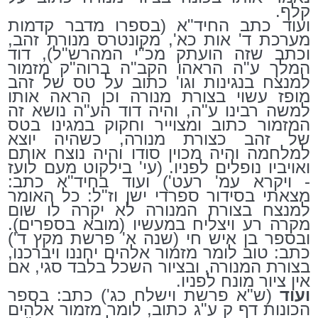
קלף.
ועוד כתב החיד"א (בספרו מדבר קדמות
מערכת ד' אות כא', מקונטרס מנורת זהב,
וכתב שזה הועתק מכ"י המהרש"ל), דוד
המלך ע"ה הראהו הקב"ה ברוה"ק מזמור
למנצח בנגינות וגו' כתוב על טס של זהב
מופז עשוי בצורת מנורה וכן הראה אותו
למשה רבינו ע"ה, והיה דוד הע"ה נושא זה
המזמור כתוב ומצוייר וחקוק במגינו בטס
של זהב כצורת מנורה, כשהיה יוצא
למלחמה והיה מכוין סודו והיה נוצח אותם
ואויביו נופלים לפניו. (עי' בילקוט מעם לועז
- ויקרא עמ' רעט') ועוד בחיד"א כתב:
מצאתי בסידור ספרדי ישן וז"ל: כל האומר
למנצח בצורת המנורה לא יקרה לו שום
מקרה רע ויצליח במעשיו (מובא בספרים).
ובספר בן איש חי (שנה א' פרשת מקץ ד')
כתב: טוב לומר מזמור אלהים יחננו ויברכנו,
בצורת המנורה, ובציור השכל בלבד סגי, אם
אין ציור מונח לפניו.
ועוד
(ש"א פרשת וישלח כג') כתב: בספר
הכונות דף ק ע"ג כתוב, לומר מזמור אלהים