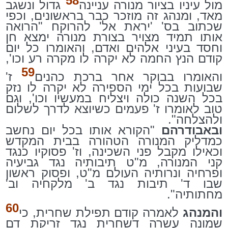
58
מול עיניו בציור מנורה עניינה
גדול ונשגב
מאד, ומנהג זה מוזכר כבר בראשונים, וכפי
שכתוב בס' 'יראת אל' להרוקח "הרואה
אותו תמיד מצויר בצורת מנורה ימצא חן
וחסד בעיני אלהים ואדם, והאומרו כל יום
קודם הנץ החמה לא יקרה לו מקרה רע וכו',
59
והאומרו בבוקר אחר ברכת כהנים
ז'
שבועות בכל ימי הספירה לא יקרה לו נזק
בכל השנה כולה ויצליח במעשיו וכו', וגם
טוב לאומרו ז' פעמים כשיוצא לדרך לשלום
ולהצלחה".
ובאבודרהם
"הקורא אותו בכל יום נחשב
כמדליק המנורה הטהורה בבית המקדש
וכאילו מקבל פני השכינה, וז' פסוקיו כנגד
קני המנורה, מ"ט תיבותיה נגד גביעיה
ופרחיה ונרותיה העולם מ"ט, ופסוק ראשון
שבו ד' תיבות נגד ב' מלקחיה וב'
מחתותיה".
60
והמנהג
לאמרה קודם תפילת שחרית, כי
שמונה עשרה דשחרית נגד זריקת דם