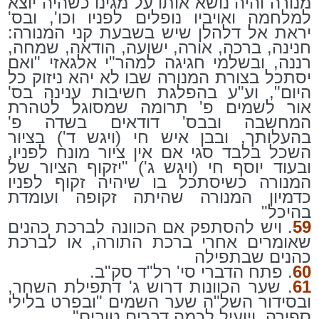
מנורה והיה נושא אותו על מגינו כשהיה יוצא
למלחמה ואויביו נופלים לפניו וכו', ובס'
יראת אל דלהלן שיש בשבעת קני המנורה:
חנינה, ברכה, אורה, ישועה, הודאה, שמחה,
רננה, ובשלמי חגיגה למהר"י אלגאזי "ואם
יסתכל בצורת המנורה שבו לא יהא ניזוק כל
היום", וע"ע בהפלגת חשיבות ענינה בס'
אור לשמים פ' תרומה שמסוגל לטהרת
המחשבה ובבס' דודאים בשדה פ'
בהעלותך, ובבן איש חי (ויגש ד') בציור
השכל בלבד סגי אם אין ציור מונח לפניו,
ובעוד יוסף חי (ויגש ג') "יזקוף הציור של
המנורה כשיסתכל בו שיהיה זקוף לפניו
כדמיון המנורה שהיתה זקופה ועומדת
בהיכל"
59
. ויש להסתפק אם הכוונה לברכת כהנים
שאומרים אחרי ברכת התורה, או לברכת
כהנים שבתפילה
60
. פתח הדברי סי' רל"ד סק"ב.
61
. שער הכוונות דרוש ג' דתפילת השחר,
ובסידור השל"ה שער השמים "ובפרט בלילי
ספירה, ויועיל לכמה דברים טובים".