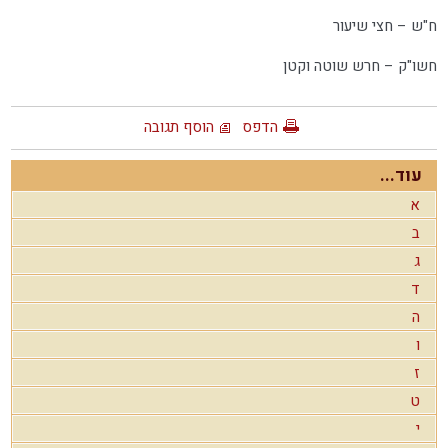
ח"ש – חצי שיעור
חשו"ק – חרש שוטה וקטן
הדפס
הוסף תגובה
עוד...
א
ב
ג
ד
ה
ו
ז
ט
י