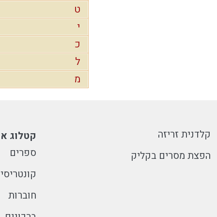
ט
י
כ
ל
מ
קלדנית זריזה
קטלוג או
ספרים
הפצת מסרים בקליק
קונטריסי
חוברות
ברכונים