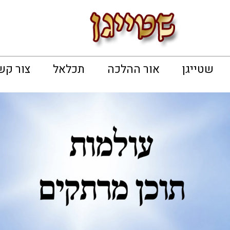
שטייגן
אור ההלכה
תכלאל
צור קש