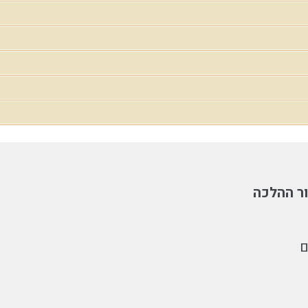
ר ההלכה
ם