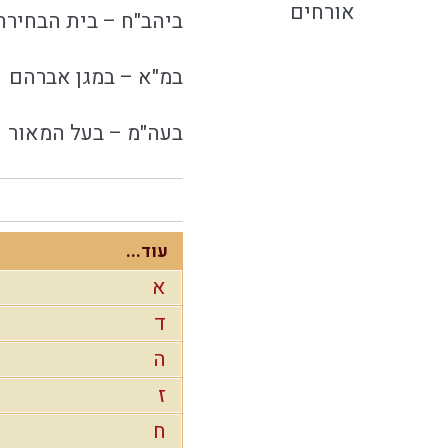
אורחים
ביהב"ח – בית הבחירה
במ"א – במגן אברהם
בעה"מ – בעל המאור
עוד...
א
ד
ה
ז
ח