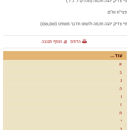
פי צדיק יהגה חכמה (תהלים ל"ז, ל')
פצי"ח ות"ם
פי צדיק יהגה חכמה ולשונו תדבר משפט (שם,שם)
הדפס
הוסף תגובה
עוד...
א
ב
ג
ה
ו
ז
ח
י
כ