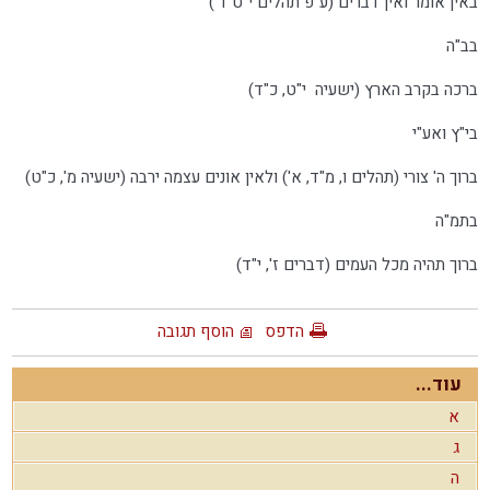
באין אומר ואין דברים (ע"פ תהלים י"ט ד')
בב"ה
ברכה בקרב הארץ (ישעיה י"ט, כ"ד)
בי"ץ ואע"י
ברוך ה' צורי (תהלים ו, מ"ד, א') ולאין אונים עצמה ירבה (ישעיה מ', כ"ט)
בתמ"ה
ברוך תהיה מכל העמים (דברים ז', י"ד)
הדפס
הוסף תגובה
עוד...
א
ג
ה