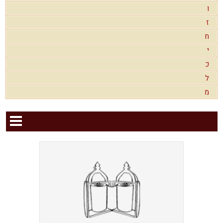
ו
ז
ח
י
כ
ל
מ