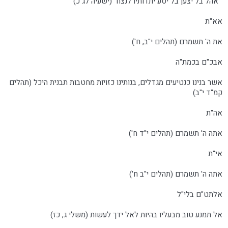
אהל בל יצען בל יסע יתדותיו לנצח (ישעיה לג כ)
אא"ת
את ה' תשמרם (תהלים י"ב, ח')
אבכ"ם בכמת"ה
אשר בנינו כנטיעים מגדלים, בנותינו כזויות מחטבות תבנית היכל (תהלים
קמ"ד י"ב)
אה"ת
אתה ה' תשמרם (תהלים י"ד ח')
אי"ת
אתה ה' תשמרם (תהלים י"ב ח')
אלתט"ם בלי"ל
אל תמנע טוב מבעליו בהיות לאל ידך לעשות (משלי ג, כז)