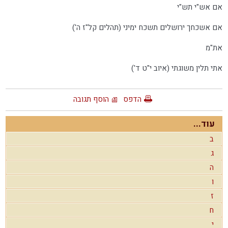
אם אש"י תש"י
אם אשכחך ירושלים תשכח ימיני (תהלים קל"ז ה')
את"מ
אתי תלין משוגתי (איוב י"ט ד')
הדפס
הוסף תגובה
עוד...
ב
ג
ה
ו
ז
ח
י