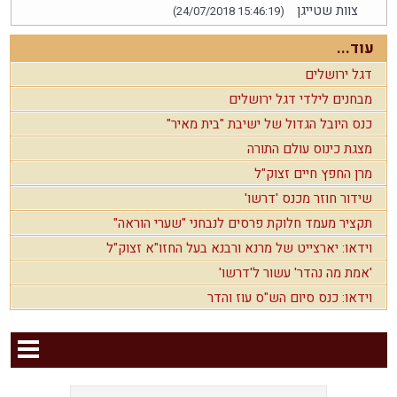
צוות שטייגן
(24/07/2018 15:46:19)
עוד...
דגל ירושלים
מבחנים לילדי דגל ירושלים
כנס היובל הגדול של ישיבת "בית מאיר"
מצגת כינוס עולם התורה
מרן החפץ חיים זצוק"ל
שידור חוזר מכנס 'דרשו'
תקציר מעמד חלוקת פרסים לנבחני "שערי הוראה"
וידאו: יארצייט של מרנא ורבנא בעל החזו"א זצוק"ל
'אמת מה נהדר' עשור ל'דרשו'
וידאו: כנס סיום הש"ס עוז והדר