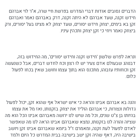
הדברים נסובים אודות דברי המדרש בפרשת חיי שרה, א"ר לוי אברהם
חידש זקנה, שעד אברהם לא היתה זקנה, דרק באברהם נאמר ואברהם
זקן בא בימים, יצחק חידש יסורים, שעד יצחק לא מצינו בעל יסורים, ורק
ביצחק נאמר ויחי כי זקן יצחק ותכהין עיניו.
ונראה לפרש שלשון 'חידש זקנה וחידש יסורים', מה החידוש בזה,
דבנוהג שבעולם אדם צעיר יש לו רצון וכח לחדש דברים, אבל כשנעשה
זקן וכוחותיו עזבוהו, מתכנס הוא בתוך עצמו וחושב שאין בכחו לפעול
כלום.
והנה בא אברהם אבינו והראה כי איש ישראל אף שהוא זקן, יכול לפעול
גדולות ונצורות, כי אברהם הוליד את יצחק בזקנותו, ואז מל את עצמו
בהיותו בן צ"ט שנים, וכל מה שיש לנו ירושה מאברהם אבינו הכל הוא מה
שציוה והורה לנו בזקנותו, נמצא שאברהם אבינו הראה לנו מה שאפשר
לאדם לפעול לעת זקנה, ומאמרם ז"ל ביומא שאברהם אבינו זקן ויושב
בישיבה היה, דאף שהיה זקן ישב בישיבה בבית המדרש כל היום ולמד