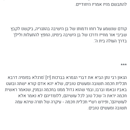
להתבשם מזיו אמריו היחודיים.
קודם שנשמע על רוחו ודמותו של בן הישיבה בהונגריה, ביקשנו לקבץ
שביבי אור מחייו ודרכו של בן הישיבה בימינו, החפץ להתעלות ולילך
בדרך העולה בית ה'.
***
הגאון רבי נתן הביא את דברי הגמרא בברכות [יז] 'מרגלא בפומיה דרבא
תכלית חכמה תשובה ומעשים טובים, שלא יהא אדם קורא ישתה ובועט
באביו ובאמו וברבו, ובמי שהוא גדול ממנו בחכמה ובמנין, שנאמר ראשית
חכמה יראת ה' שכל טוב לכל עושיהם, ללומדיהם לא נאמר אלא
לעושיהם', ופירש רש״י תכלית חכמה - עיקרה של תורה שיהא עמה
תשובה ומעשים טובים.