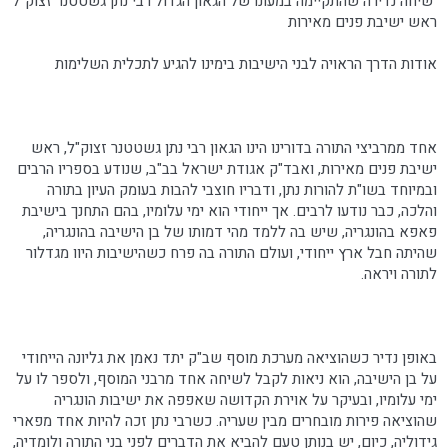
שיחה נדירה שהתקיימה במעונו של הגאון הגדול רבי נתן גשטטנר זצוק"ל
ראש ישיבת פנים מאירות
אודות הדרך הראויה לבני הישיבות בימינו להגיע לתכלית השלימות
אחד ממרביצי התורה בדורינו הינו הגאון רבי נתן גשטטנר זצוק"ל, ראש
ישיבת פנים מאירות, ואבד"ק אגודת ישראל בב"ב, שנודע בספריו הרבים
ובמיוחד בשו"ת להורות נתן, ודבריו חוצבי להבות בעומק העיון בתורה
והלכה, כבר נודעו לרבים. אך ייחודי הוא ימי עלומיו, בהם התחנך בישיבת
פאפא בהונגריה, שיש בה ללמד מהי דמותו של בן הישיבה בהונגריה,
שהיתה חבל ארץ ייחודי, ועולם התורה בה פרח כשהישיבות היוו מגדלור
לתורה ויראה.
באופן נדיר כשהוציאה מערכת מוסף שב"ק יתד נאמן את גליונה הייחודי
על בן הישיבה, הוא ניאות לקבל לשיחה אחד מרבני המוסף, ולספר לו על
ימי עלומיו, ובעיקר על אוירת הקדושה שאפפה את ישיבות הונגריה
שהוציאה פירות מובחרים מבין שעריה. כשרבי נתן זכה להיות אחד מפארי
גידוליה, כיום, יש בנותן טעם להביא את הדברים לפני בני התורה ולומדיה,