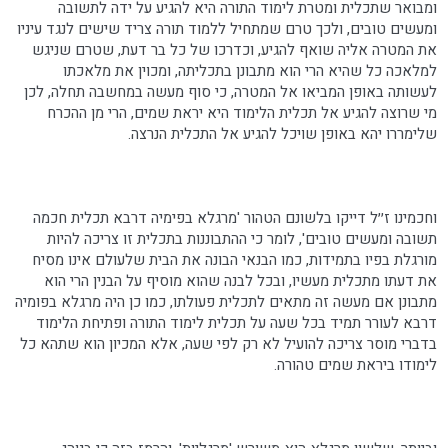
ומבואר שתכלית ומטרת לימוד התורה היא להגיע על ידה לתשובה
ומעשים טובים, ולכך טרם שמתחיל ללמוד תורה צריד שישים לנגד עיניו
את המטרה אליה שואף להגיע, וכדרכו של כל בר דעת, שטרם שניגש
למלאכה כל שהיא הרי הוא מתבונן בתכליתה, ומכױן את מלאכתו
לעשותה באופן המביאו אל המטרה, כי סוף מעשה במחשבה תחלה, לכן
מי שרוצה להגיע אל תכלית הלימוד היא יראת שמים, הרי מן ההכרח
שלימררו יהא באופן שױכל להגיע אל התכלית הנרצה.
וחכמינו ז׳׳ל דייקו בלשונם הטהור 'מרגלא בפימיה דרבא תכלית חכמה
תשובה ומעשים טובים', לומר כי ההתבוננות בתכלית זו צריכה להיות
מורגלת בפיו בתמידות, כמו הבנאי הבונה את הבית שלעולם אינו מסיח
את דעתו מתכלית מעשיו, ובכל לבנה שהוא מוסיף על הבנין הרי הוא
מתבונן אם מעשה זה מתאים לתכלית פעולתו, כמו כן היה מרגלא בפומיה
דרבא לעורר תמיד בכל שעה על תכלית לימוד התורה ופתיחת הלימוד
בדברי מוסר צריכה להועיל לא רק לפי שעה, אלא המכיון הוא שתהא כל
לימודו ביראת שמים טהורה.