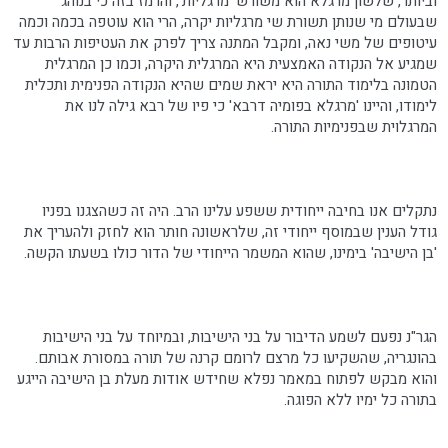
וביותר, שלשון מרגלא הוא משורש 'מרגליות', והרמז בזה כי בנוהג
שבעולם מי שנותן תשורת שי מרגליות יקרה, הרי הוא עוטפה בכמה וכמה
עיטופים של משי נאה, ומקבל המתנה צריך לפרק את העטיפות הרבות עד
שמגיע אל הנקודה האמצעית היא המרגלית היקרה, וכמו כן המרגלית
הטמונה בלימוד התורה היא יראת שמים שהיא הנקודה הפנימית ותכלית
לימודו, והיינו 'מרגלא בפומיה דרבא' כי פיו של רבא גילה לנו את
המרגלױת שבפנימיות התורה.
נתקלים אנו בחיבה ייחודית ששפע עלינו הרב. היה זה כשהצגנו בפניו
גודל הענין שבמוסף ייחודי זה, שלראשונה חותר הוא לחזק ולהעריך את
'בן הישיבה' בימינו, שהוא המשמר הייחודי של הדור כולו בשעתו הקשה.
הגר"נ נפעם לשמע הדיבור על בני הישיבות, ובמיוחד על בני הישיבות
בהונגריה, שהשקיעו כל מרצם לרומם קרנה של תורה במסורת אבותם.
והוא מבקש לפתוח במאמר נפלא שחידש אודות מעלת בן הישיבה הייגע
בתורה כל ימיו ללא הפוגה.