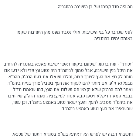
מה היה סוד קסמו של בן הישיבה בהונגריה.
לפני שנדבר על בני הישיבות, אולי נסביר מעט מהן הישיבות שקמו
באותם ימים בהונגריה.
'זכורני' - שח ברגש, 'שפעם ביקשו ראשי ישיבת פאפא בהונגריה להרחיב
את היכל בנין הישיבה, אבל סמוך לביהמ"ד היה נטוע עץ פרי ולא ידעו אם
מותר לקצוץ את העץ לצורך מצוה, והלכו ושאלו את דעת הרה"ק מהר"א
מבעלזא זי"ע, אם מותר להם לעקור את העץ בשביל צורך בניית ביהמ"ד,
ואמר להם הרה"ק שלא יקצצו חס ושלום את העץ, כמו שאמרו חז"ל
בבבא קמא דדיקלא ויטען קבא אסור למיקצציה. ואמר הרה"ק שירחיבו
את ביהמ"ד מסביב להעץ, והעץ ישאר נטוע באמצע ביהמ"ד, וכן עשו,
שהשאירו את העץ נטוע באמצע ביהמ"ד.
וחשבתי דבזה יש לפרש הא דאיתא בש"ס בסוגיא דתנור של עכנאי,