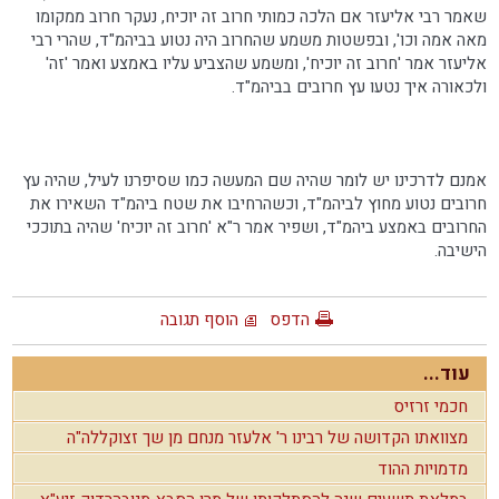
שאמר רבי אליעזר אם הלכה כמותי חרוב זה יוכיח, נעקר חרוב ממקומו
מאה אמה וכו', ובפשטות משמע שהחרוב היה נטוע בביהמ"ד, שהרי רבי
אליעזר אמר 'חרוב זה יוכיח', ומשמע שהצביע עליו באמצע ואמר 'זה'
ולכאורה איך נטעו עץ חרובים בביהמ"ד.
אמנם לדרכינו יש לומר שהיה שם המעשה כמו שסיפרנו לעיל, שהיה עץ
חרובים נטוע מחוץ לביהמ"ד, וכשהרחיבו את שטח ביהמ"ד השאירו את
החרובים באמצע ביהמ"ד, ושפיר אמר ר"א 'חרוב זה יוכיח' שהיה בתוככי
הישיבה.
הדפס
הוסף תגובה
עוד...
חכמי זרזיס
מצוואתו הקדושה של רבינו ר' אלעזר מנחם מן שך זצוקללה"ה
מדמויות ההוד