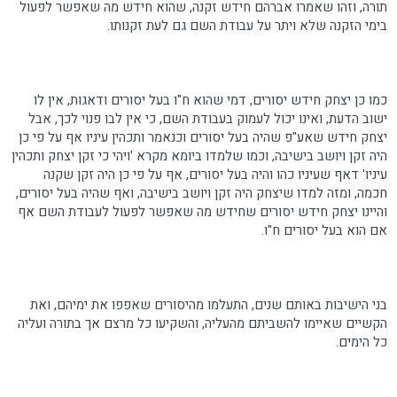
תורה, וזהו שאמרו אברהם חידש זקנה, שהוא חידש מה שאפשר לפעול
בימי הזקנה שלא ויתר על עבודת השם גם לעת זקנותו.
כמו כן יצחק חידש יסורים, דמי שהוא ח"ו בעל יסורים ודאגות, אין לו
ישוב הדעת, ואינו יכול לעמוק בעבודת השם, כי אין לבו פנוי לכך, אבל
יצחק חידש שאע"פ שהיה בעל יסורים וכנאמר ותכהין עיניו אף על פי כן
היה זקן ויושב בישיבה, וכמו שלמדו ביומא מקרא 'ויהי כי זקן יצחק ותכהין
עיניו' דאף שעיניו כהו והיה בעל יסורים, אף על פי כן היה זקן שקנה
חכמה, ומזה למדו שיצחק היה זקן ויושב בישיבה, ואף שהיה בעל יסורים,
והיינו יצחק חידש יסורים שחידש מה שאפשר לפעול לעבודת השם אף
אם הוא בעל יסורים ח"ו.
בני הישיבות באותם שנים, התעלמו מהיסורים שאפפו את ימיהם, ואת
הקשיים שאיימו להשביתם מהעליה, והשקיעו כל מרצם אך בתורה ועליה
כל הימים.