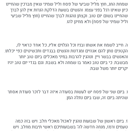
שמחת החג, חוץ מליל שביעי של פסח וליל שמיני שאין מברכין שהחיינו
כיון שאינו רגל בפני עצמו. והנשים בשעת הדלקת הנרות אין להן לברך
שהחיינו בשום יום טוב. וקצתן נוהגות לברך שהחיינו (חוץ מליל שביעי
וליל שמיני של פסח) ולא מחינן להו.
ה. חייב לשמח את אשתו ובניו וכל הנלוים אליו, כל אחד כראוי לו,
הקטנים נותן להם אגוזים ומגדנות והנשים בבגדים ותכשיטים כפי יכלתו.
והאנשים בבשר ויין. ונוהגין להרבות במיני מאכלים ביום טוב יותר
מבשבת. כי ביום טוב נאמר בו שמחה ולא בשבת. וגם בגדי יום טוב יהיו
יקרים יותר משל שבת.
ו. ביום שני של פסח יש לעשות בסעודה איזה דבר לזכר סעודת אסתר
שהיתה ביום זה, שבו ביום נתלה המן.
ז. ביום ראשון של שבועות נוהגין לאכול מאכלי חלב. ויש בזה כמה
טעמים ורמז, מנחה חדשה לה' בשבועותיכם ראשי תיבות מחלב. ויש