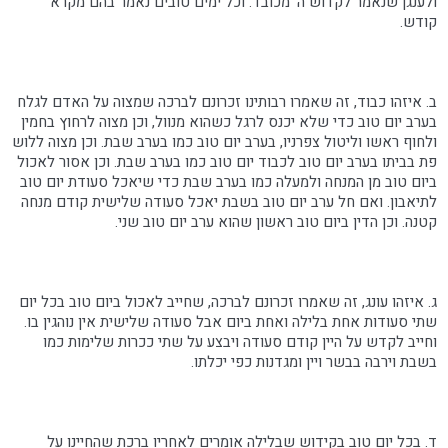
ולענגן שנאמר לקדוש ה' מכובד. וכל ימים טובים נאמר בהם מקרא
קודש.
ב. איזהו כבוד, זה שאמרו רבותינו זכרונם לברכה שמצוה על האדם לגלח
בערב יום טוב כדי שלא יכנס לרגל כשהוא מנוול, וכן מצוה לרחוץ בחמין
ולחוף ראשו וליטול צפרניו, בערב יום טוב כמו בערב שבת. וכן מצוה ללוש
פת בביתו בערב יום טוב לכבוד יום טוב כמו בערב שבת. וכן אסור לאכול
ביום טוב מן המנחה ולמעלה כמו בערב שבת כדי שיאכל סעודת יום טוב
לתיאבון. ואם חל ערב יום טוב בשבת יאכל סעודה שלישית קודם מנחה
קטנה. וכן הדין ביום טוב ראשון שהוא ערב יום טוב שני.
ג. איזהו עונג, זה שאמרו זכרונם לברכה, שחייב לאכול ביום טוב בכל יום
שתי סעודות אחת בלילה ואחת ביום אבל סעודה שלישית אין נוהגין בו.
וחייב לקדש על היין קודם סעודה ויבצע על שתי ככרות שלימות כמו
בשבת וירבה בבשר ויין ומגדנות כפי יכלתו.
ד. בכל יום טוב בקידוש שבלילה אומרים לאחריו ברכת שהחיינו על