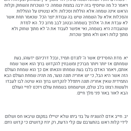
ויאמר כל מה שיוסיף בזה ירבה במצות שמחה. כי השכרות והשחוק וקלות
הראש אינה שמחה אלא הוללות וסכלות. ולא נצטוינו על ההוללות
והסכלות אלא על השמחה שיש בה עבודת יוצר הכל. שנאמר תחת אשר
לא עבדת את ה' אלהיך בשמחה ובטוב לבב מרוב כל. הא למדת
שהעבודה היא בשמחה, ואי אפשר לעבוד את ה' לא מתוך שחוק ולא
מתוך קלות ראש ולא מתוך שכרות.
יא. מדת החסידים אשר ה' לנגדם תמיד, ובכל דרכיהם ידעוהו, בעת
שמחתם אז יותר ויותר מברכין ומשבחין להקדוש ברוך הוא אשר שמח
אותם, ויאמר האדם בלבו בעת שמחתו והנאתו אם כך הוא שמחת העולם
הזה אשר היא הבל, כי יש אחריה תוגה וצער, מה תהיה שמחת העולם הבא
התמידית שאין אחריה תוגה ויתפלל להקדוש ברוך הוא שיטה לבו לעבדו
ולעשות רצונו בלב שלם, ושישמחנו בשמחת עולם ויזכנו לחיי העולם
הבא לאור באור פני מלך חיים.
יב. חייב אדם להשגיח על בני ביתו שלא יטיילו במקום שיבאו חס ושלום
לידי קלות ראש בהתערבם עם קלי הדעת, רק יהיו קדושים כי קדוש היום.