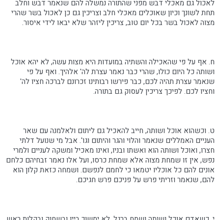
לאכול גם מאכלי דבש מפני שהתורה נמשלה להם שנאמר דבש וחלב
תחת לשונך וכיון שאוכלים מאכלי חלב וצריכין גם כן לאכול בשר שהרי
מצוה לאכול בשר בכל יום טוב, צריכין ליזהר שלא יבאו לידי איסור.
ח. אף על פי שהאכילה והשתיה במועדות היא מצות עשה, לא יהא אוכל
ושותה כל היום כולו, שהרי כבר נאמר עצרת לה' אלהיך. ואף על פי
שנאמר עצרת תהיה לכם, כבר פירשו רבותינו זכרונם לברכה חציו לה'
וחציו לכם. לפיכך צריכין לעסוק גם בתורה.
ט. וכשהוא אוכל ושותה, חייב להאכיל גם ליתום ולאלמנה עם שאר
העניים האמללים שנאמר והלוי והגר והיתום וגו'. אבל מי שנועל דלתי
חצרו, ואוכל ושותה הוא ואשתו ובניו, ואינו מאכיל ומשקה לעניים ולמרי
נפש, אין זו שמחת מצוה אלא שמחת כרסו, ועל אלו נאמר זבחיהם כלחם
אונים להם כל אוכליו יטמאו כי לחמם לנפשם. ושמחה כזאת קלון הוא
להם, שנאמר וזריתי פרש על פניכם פרש חגיכם.
י. כשאדם אוכל ושותה ושמח ברגל, לא ימשוך ביין ובשחוק ובקלות ראש