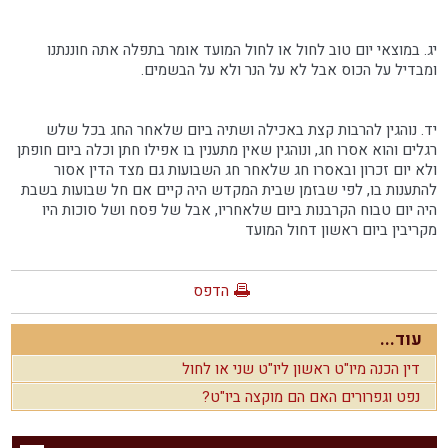
יג. במוצאי יום טוב לחול או לחול המועד אומר בתפלה אתה חוננתנו
ומבדיל על הכוס אבל לא על הנר ולא על הבשמים.
יד. נוהגין להרבות קצת באכילה ושתיה ביום שלאחר החג בכל שלש
רגלים והוא אסרו חג, ונוהגין שאין מתענין בו אפילו חתן וכלה ביום חופתן
ולא יום זכרון ובאסרו חג שלאחר חג השבועות גם מצד הדין אסור
להתענות בו, לפי שבזמן שבית המקדש היה קיים אם חל שבועות בשבת
היה יום טבוח הקרבנות ביום שלאחריו, אבל של פסח ושל סוכות היו
מקריבין ביום ראשון דחול המועד
הדפס
עוד...
דין הכנה מיו"ט ראשון ליו"ט שני או לחול
נפט וגפרורים האם הם מוקצה ביו"ט?