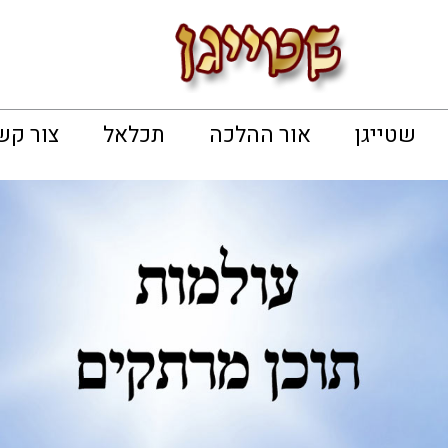
שטייגן
אור ההלכה
תכלאל
צור קש