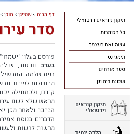
דף הבית
>
שטייגן
>
תוכן
>
תיקון קוראים וירטואלי
סדר עירו
כל הכותרות
עשה זאת בעצמך
פורסם בעלון "ישמחו" גליון מס' 99 
תימני נט
בערב
יום טוב, יש לה
ספר אורחים
בפת שלמה. התבשיל צר
שכונת בית וגן
מבושלות לעירוב תבשי
קודם, ולכתחילה יכו
מראש שלא לשם עירוב,
תיקון קוראים
הברכה ולאחר מכן יאמ
וירטואלי
הדברים בנוסח אמירה 
מרשות לרשות ולעשות 
הלכה יומית