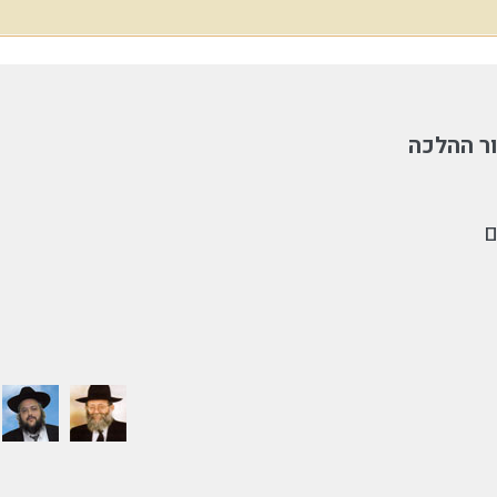
ר ההלכה
ם