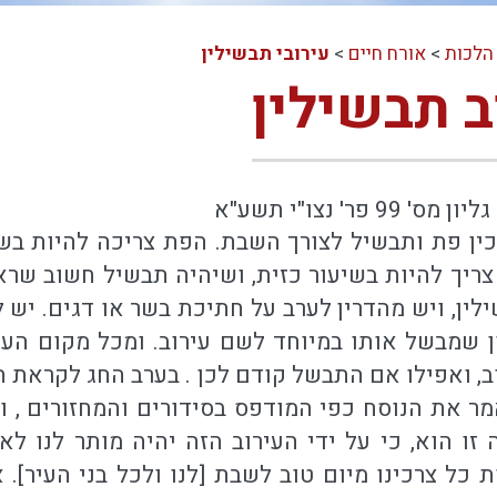
הלכות
>
אורח חיים
>
עירובי תבשילין
ב תבשילין
פר' נצו"י תשע"א
כין פת ותבשיל לצורך השבת. הפת צריכה להיות בשי
יך להיות בשיעור כזית, ושיהיה תבשיל חשוב שראו
לין, ויש מהדרין לערב על חתיכת בשר או דגים. יש 
ון שמבשל אותו במיוחד לשם עירוב. ומכל מקום ה
 ואפילו אם התבשל קודם לכן . בערב החג לקראת הח
ר את הנוסח כפי המודפס בסידורים והמחזורים , ו
זו הוא, כי על ידי העירוב הזה יהיה מותר לנו לא
כל צרכינו מיום טוב לשבת [לנו ולכל בני העיר]. 