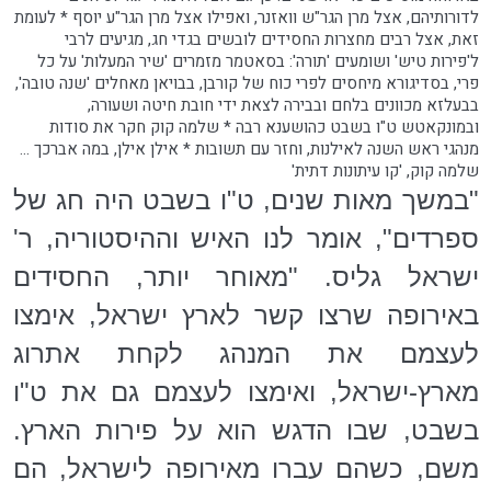
לדורותיהם, אצל מרן הגר"ש וואזנר, ואפילו אצל מרן הגר"ע יוסף * לעומת
זאת, אצל רבים מחצרות החסידים לובשים בגדי חג, מגיעים לרבי
ל'פירות טיש' ושומעים 'תורה': בסאטמר מזמרים 'שיר המעלות' על כל
פרי, בסדיגורא מיחסים לפרי כוח של קורבן, בבויאן מאחלים 'שנה טובה',
בבעלזא מכוונים בלחם ובבירה לצאת ידי חובת חיטה ושעורה,
ובמונקאטש ט"ו בשבט כהושענא רבה * שלמה קוק חקר את סודות
מנהגי ראש השנה לאילנות, וחזר עם תשובות * אילן אילן, במה אברכך ...
שלמה קוק, 'קו עיתונות דתית'
"במשך מאות שנים, ט"ו בשבט היה חג של
ספרדים", אומר לנו האיש וההיסטוריה, ר'
ישראל גליס. "מאוחר יותר, החסידים
באירופה שרצו קשר לארץ ישראל, אימצו
לעצמם את המנהג לקחת אתרוג
מארץ-ישראל, ואימצו לעצמם גם את ט"ו
בשבט, שבו הדגש הוא על פירות הארץ.
משם, כשהם עברו מאירופה לישראל, הם