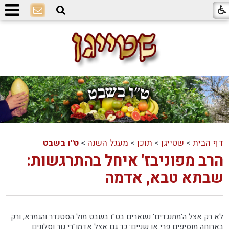
דף הבית
>
שטייגן
>
תוכן
>
מעגל השנה
>
ט"ו בשבט
הרב מפוניבז' איחל בהתרגשות:
שבתא טבא, אדמה
לא רק אצל ה'מתנגדים' נשארים בט"ו בשבט מול הסטנדר והגמרא, ורק
בארוחה מוסיפים פרי או שניים: כך גם אצל אדמו"רי גור וסלונים