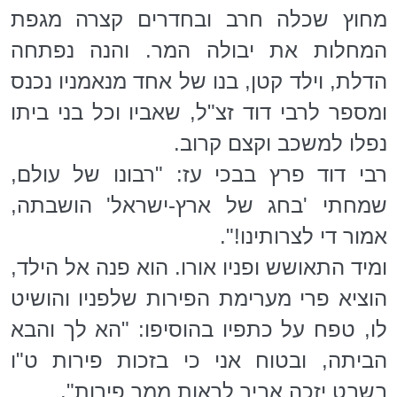
מחוץ שכלה חרב ובחדרים קצרה מגפת
המחלות את יבולה המר. והנה נפתחה
הדלת, וילד קטן, בנו של אחד מנאמניו נכנס
ומספר לרבי דוד זצ"ל, שאביו וכל בני ביתו
נפלו למשכב וקצם קרוב.
רבי דוד פרץ בבכי עז: "רבונו של עולם,
שמחתי 'בחג של ארץ-ישראל' הושבתה,
אמור די לצרותינו!".
ומיד התאושש ופניו אורו. הוא פנה אל הילד,
הוציא פרי מערימת הפירות שלפניו והושיט
לו, טפח על כתפיו בהוסיפו: "הא לך והבא
הביתה, ובטוח אני כי בזכות פירות ט"ו
בשבט יזכה אביך לראות ממך פירות".