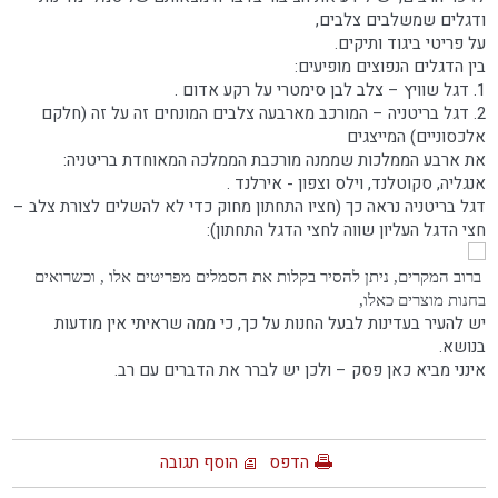
ודגלים שמשלבים צלבים,
על פריטי ביגוד ותיקים.
בין הדגלים הנפוצים מופיעים:
1. דגל שוויץ – צלב לבן סימטרי על רקע אדום .
2. דגל בריטניה – המורכב מארבעה צלבים המונחים זה על זה (חלקם
אלכסוניים) המייצגים
את ארבע הממלכות שממנה מורכבת הממלכה המאוחדת בריטניה:
אנגליה, סקוטלנד, וילס וצפון - אירלנד .
דגל בריטניה נראה כך (חציו התחתון מחוק כדי לא להשלים לצורת צלב –
חצי הדגל העליון שווה לחצי הדגל התחתון):
ברוב המקרים, ניתן להסיר בקלות את הסמלים מפריטים אלו , וכשרואים
בחנות מוצרים כאלו,
יש להעיר בעדינות לבעל החנות על כך, כי ממה שראיתי אין מודעות
בנושא.
אינני מביא כאן פסק – ולכן יש לברר את הדברים עם רב.
הדפס
הוסף תגובה