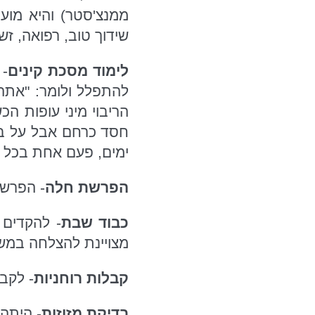
ממנצ'סטר) והיא מועי
שידוך טוב, רפואה, זש"
לימוד מסכת קינים
- 
להתפלל ולומר: "אתה 
הריבוי מיני עופות הכ
חסד כרחם אבל על בנו
ימים, פעם אחת בכל י
הפרשת חלה
- הפרשת
כבוד שבת
- להקדים 
מצויינת להצלחה במש
קבלות רוחניות
- לקבל
בדיקת מזוזות
- היתה 