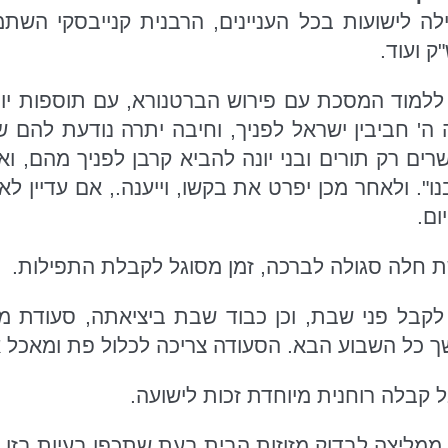
לה לישועות בכל העניינים, הרבנית קנייבסקי השת
ק ועוד.
ללמוד המסכת עם פירוש הברטנורא, עם תוספות יום 
ה' חביבין ישראל לפניך, וחיבה יתרה נודעת להם ש
שרים רק תורים ובני יונה להביא קרבן לפניך מהם, ו
". ולאחר מכן יפרט את בקשו, וייענה., אם עדיין ל
ום.
 חלה סגולה לברכה, זמן מסוגל לקבלת התפילות.
לקבל פני שבת, וכן כבוד שבת ביציאתה, סעודת מ
ך כל השבוע הבא. הסעודה צריכה לכלול פת ומאכל 
 קבלה רוחנית מיוחדת זכות לישועה.
ממליצה לבדוק מזוזות הבית בעת שתכפו בעיות בזו א