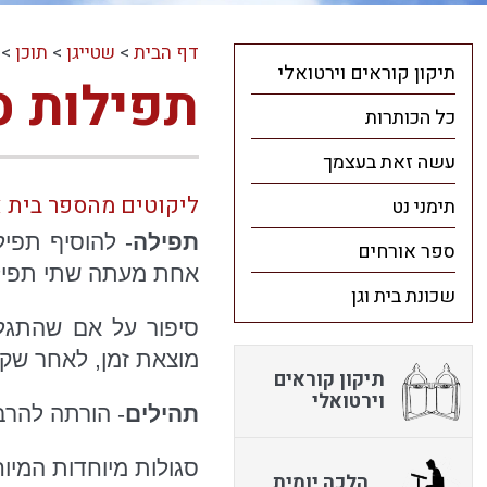
דף הבית
>
שטייגן
>
תוכן
>
תיקון קוראים וירטואלי
תפילות ס
כל הכותרות
עשה זאת בעצמך
ליקוטים מהספר בית 
תימני נט
תפילה
- להוסיף תפי
ספר אורחים
אחת מעתה שתי תפילות
שכונת בית וגן
סיפור על אם שהתגל
מוצאת זמן, לאחר שקי
תיקון קוראים
וירטואלי
תהילים
- הורתה להרב
סגולות מיוחדות המיוח
הלכה יומית