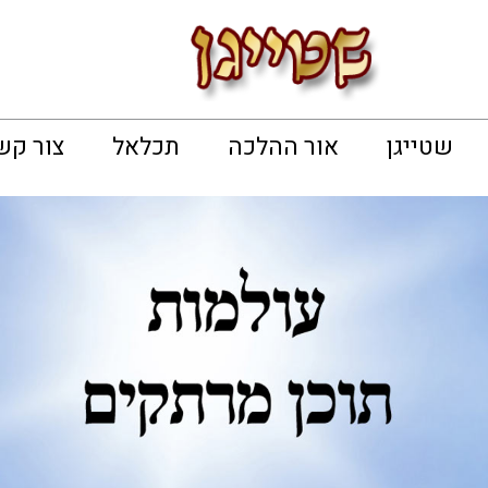
שטייגן
אור ההלכה
תכלאל
צור קש