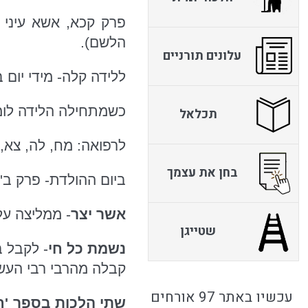
פרק קכא, אשא עיני 
הלשם).
עלונים תורניים
ללידה קלה- מידי יום ב
כשמתחילה הלידה לומ
תכלאל
לרפואה: מח, לה, צא,
בחן את עצמך
ביום ההולדת- פרק ב' 
אשר יצר
- ממליצה על 
שטייגן
נשמת כל חי
- לקבל ב
קבלה מהרבי רבי העשי
עכשיו באתר 97 אורחים
שתי הלכות בספר 'חפ