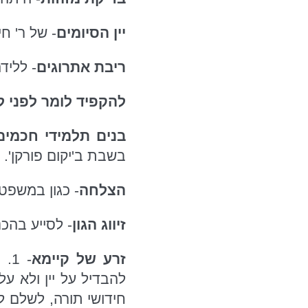
יין הסיומים
- של ר' חי
ריבת אתרוגים
- לליד
להקפיד לומר לפני 
בנים תלמידי חכמים
בשבת ב'יקום פורקן'.
הצלחה
- כגון במשפט 
זיווג הגון
- לסייע בהכנ
זרע של קיימא
- 
חידושי תורה, לשלם ל