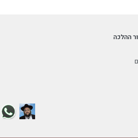
ר ההלכה
ם