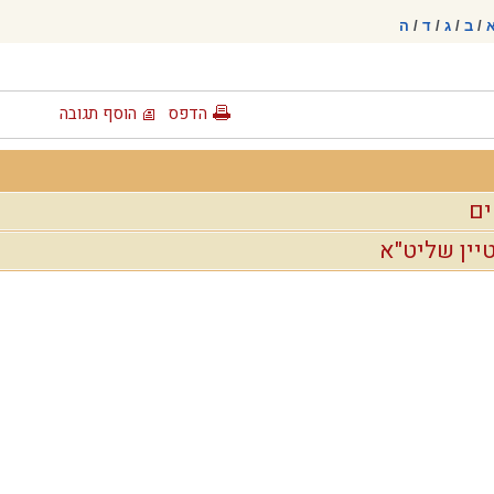
/
ב
/
ג
/
ד
/
ה
הדפס
הוסף תגובה
ים
יין שליט"א