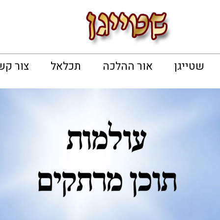
שטייגן
אור ההלכה
תכלאל
צור קש