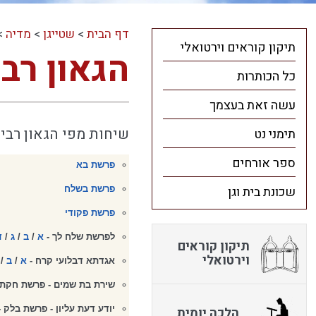
דף הבית
>
שטייגן
>
מדיה
>
תיקון קוראים וירטואלי
הגאון רב
כל הכותרות
עשה זאת בעצמך
שיחות מפי הגאון רבי
תימני נט
ספר אורחים
פרשת בא
שכונת בית וגן
פרשת בשלח
פרשת פקודי
לפרשת שלח לך -
א
/
ב
/
ג
/
ד
תיקון קוראים
וירטואלי
אגדתא דבלועי קרח -
א
/
ב
/
שירת בת שמים - פרשת חקת
יודע דעת עליון - פרשת בלק 
הלכה יומית