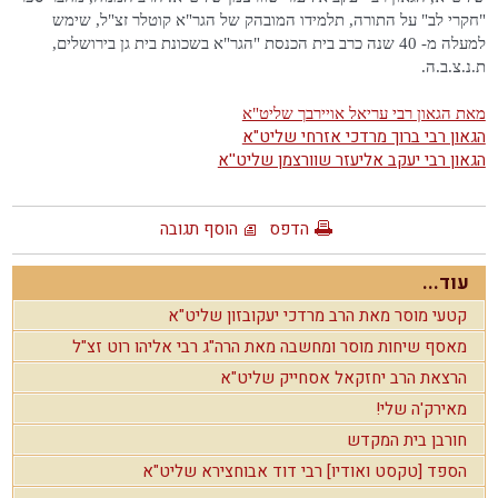
"חקרי לב" על התורה, תלמידו המובהק של הגר"א קוטלר זצ"ל, שימש
למעלה מ- 40 שנה כרב בית הכנסת "הגר"א בשכונת בית גן בירושלים,
ת.נ.צ.ב.ה.
מאת הגאון רבי עריאל אויירבך שליט"א
הגאון רבי ברוך מרדכי אזרחי שליט"א
הגאון רבי יעקב אליעזר שוורצמן שליט''א
הדפס
הוסף תגובה
עוד...
קטעי מוסר מאת הרב מרדכי יעקובזון שליט"א
מאסף שיחות מוסר ומחשבה מאת הרה"ג רבי אליהו רוט זצ"ל
הרצאת הרב יחזקאל אסחייק שליט"א
מאירק'ה שלי!
חורבן בית המקדש
הספד [טקסט ואודיו] רבי דוד אבוחצירא שליט"א