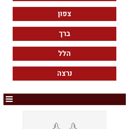
צפון
ברך
הלל
נרצה