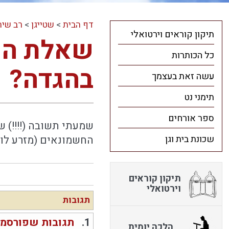
דף הבית
>
שטייגן
>
רב שיח
תיקון קוראים וירטואלי
שאלת השא
כל הכותרות
בהגדה?
עשה זאת בעצמך
תימני נט
ספר אורחים
שמעתי תשובה (!!!!) 
שכונת בית וגן
החשמונאים (מזרע לוי
תיקון קוראים
וירטואלי
תגובות
1.
תגובות שפורסמו
הלכה יומית