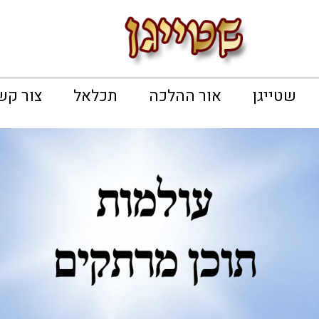
שטייגן
אור ההלכה
תכלאל
צור קש