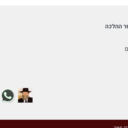
ר ההלכה
ם
יד מאיר