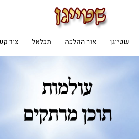
שטייגן
אור ההלכה
תכלאל
צור קש