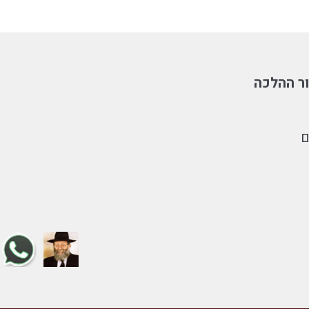
ר ההלכה
ם