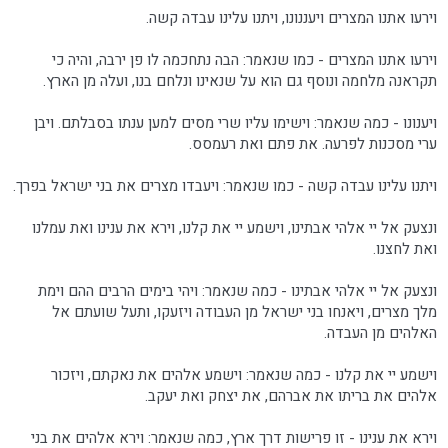
וירעו אתנו המצרים ויעננונו, ויתנו עלינו עבדה קשה.
וירעו אתנו המצרים - כמו שנאמר: הבה נתחכמה לו פן ירבה, והיה כי
תקראנה מלחמה ונוסף גם הוא על שנאינו ונלחם בנו, ועלה מן הארץ.
ויענונו - כמה שנאמר: וישימו עליו שרי מסים למען ענתו בסבלתם. ויבן
ערי מסכנות לפרעה. את פתם ואת רעמסס.
ויתנו עלינו עבדה קשה - כמו שנאמר: ויעבדו מצרים את בני ישראל בפרך.
ונצעק אל יי אלהי אבתינו, וישמע יי את קלנו, וירא את ענינו ואת עמלנו
ואת לחצנו.
ונצעק אל יי אלהי אבתינו - כמה שנאמר: ויהי בימים הרבים ההם וימת
מלך מצרים, ויאנחו בני ישראל מן העבודה ויזעקו, ותעל שועתם אל
האלהים מן העבדה.
וישמע יי את קלנו - כמה שנאמר: וישמע אלהים את נאקתם, ויזכור
אלהים את בריתו את אברהם, את יצחק ואת יעקב.
וירא את ענינו - זו פרישות דרך ארץ, כמה שנאמר: וירא אלהים את בני