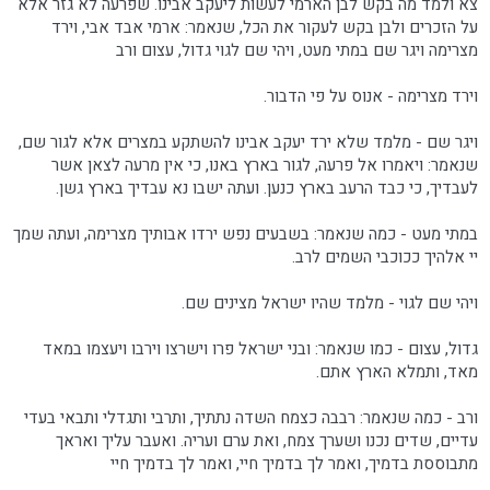
צא ולמד מה בקש לבן הארמי לעשות ליעקב אבינו. שפרעה לא גזר אלא
על הזכרים ולבן בקש לעקור את הכל, שנאמר: ארמי אבד אבי, וירד
מצרימה ויגר שם במתי מעט, ויהי שם לגוי גדול, עצום ורב
וירד מצרימה - אנוס על פי הדבור.
ויגר שם - מלמד שלא ירד יעקב אבינו להשתקע במצרים אלא לגור שם,
שנאמר: ויאמרו אל פרעה, לגור בארץ באנו, כי אין מרעה לצאן אשר
לעבדיך, כי כבד הרעב בארץ כנען. ועתה ישבו נא עבדיך בארץ גשן.
במתי מעט - כמה שנאמר: בשבעים נפש ירדו אבותיך מצרימה, ועתה שמך
יי אלהיך ככוכבי השמים לרב.
ויהי שם לגוי - מלמד שהיו ישראל מצינים שם.
גדול, עצום - כמו שנאמר: ובני ישראל פרו וישרצו וירבו ויעצמו במאד
מאד, ותמלא הארץ אתם.
ורב - כמה שנאמר: רבבה כצמח השדה נתתיך, ותרבי ותגדלי ותבאי בעדי
עדיים, שדים נכנו ושערך צמח, ואת ערם ועריה. ואעבר עליך ואראך
מתבוססת בדמיך, ואמר לך בדמיך חיי, ואמר לך בדמיך חיי