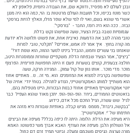
להפיץ מעיינותיו חוצה ולמסור שיעור בדף היומי בבורסת היהלומים, היום...
ובכן לעולם לא מפסיד, ודווקא שם, את העבודה היומית; פלאפון לא
כשר מונח בכיסו, וכל תועבות העולם מרטטות בו. הוי, כמה הוא היה מנגן
אשרי מי שהוא בשם, ואוי לו למי שלא שפר מזלו, ונאלץ להיות בורסקי
נבזה... ככה הוא היה רומז, החבר - "בורסקי".
עגמומיות נשבה בבית הצעיר, שעה שמישהו נקש בדלת.
טובי מהרה לנגב את הדמעות. נאיבית אחת, את פשוט תלושה ולא יודעת
מה קורה בחוץ. איך אמר לה אמש, אפרים? "תקלטי, טובי. למרות
שאנחנו בני עשרים וחמש, ההבדל בינינו לנוער ההווה, הוא שנות דור!"
"ביצים", אמר הצעיר שבפתח הדלת. משקפיים שחורות וממוסגרות היטב,
חולצה צבעונית, קוצים בשערות. פעם זו היתה תחפושת פורימית. הפרצוף
מוכר. מדי מוכר... אותו גוון של קול עמוק... המגירה חרקה, שעה
שפשפשה בקרביה למצוא את המזומנים. הוא...מי זה... נו... מאתיים אחוז
הוא משתייך למותג האמקורשטייני, הנודע לתהילה. בטח! יודי. אחיה של
יוטי אמקורשטיין! מאתיים אחוז! כבנות הבכורות, היינו מטפלות בהם,
בזאטוטים החמודים, ביחד. הופ-הופ-הופ. יתכן מאוד שהוא העפיל כבר
לגיל שש עשרה, הגיל החכם מכל אדם, כידוע.
"בבקשה, גיברת", מנומס. מגיש קבלה. באותיות שבורות היא מזהה את
חתימתו של 'י. אמקורשטיין'.
היא מעיפה את הדלת. הלומה. היתה לו כיפה בכלל? מעיפה את הביצים
אל השולחן הלבן. מעיפה את העודף. האבא אברך משי כפשוטו. האמא
מורה נערצת. הגיסים משכמם ומעלה. וביוטי תמיד זרם דם כחול.