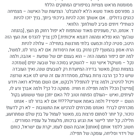
מסומנות מראש מצויות בסיפורים המתוקים הללו!
ג. מפורסם מאוד נושא ה'לא להתבלט'. הצניעות של האישה – מצמיחה
כהנים גדולים... אם אשתך זוכה להיות בירכתי ביתך, בניך יזכו להיות
כשתילי זיתים סביב לשולחנך. הלוואי.
ד. אנחנו, הרי, מעונינים מאוד שהתפוח לא יפול רחוק מן העץ, [בהנחה
שה'עץ' הוא נפלא ומהווה דוגמא איכותית.] לכן צריך להנדס את העץ הזה
היטב; סטיה קלה וכמעט בלתי מורגשת בתחילה – עלולה להיות
הרת-אסון בהמשך! לכן נחזק בנו את היסודות. אם לא ברור לנו, למשל,
למה יום כיפור המענה הזה – הוא בעצם יום של שפעת – אהבה; ולמה
נקל – משיקול אישי נטו – להשקיע בסוכה של שבעה ימים [שמזכה
במצוות נצח], מאשר בדירה המיועדת רק לשבעים שנה; ואיך העובדה
שיש כל כך הרבה צרות בעולם, מסתדרת עם זה שיש לנו אבא שרוצה
ויכול להיטיב; ולמה צריך להתפלל ולבקש, אם השם ממילא רואה ויודע
[ומייצר] הכל? ולמה תפילה זו חוויה מתוקה כל כך? ולמה אברך ורע לו,
לעיתים, ואיש –העולם הפתוח וטוב לו? האם יתכן שמי ששומע בקול
השם – יפסיד? ולמה באמת אשרינו???!!! אם לא ברור לנו - אנחנו
מוכרחים לברר! ואנחנו מוכרחים להרגיש את התשובות – לא רק לדעת!
נזכור, קל יותר לסתום פרצות בנו, מאשר לעמול על בנין שלם שמתרועע,
חלילה; קל יותר ליישר את הגזע ברכותו, מלעמול על ענפיו הסוררים...
חשוב ללמד אותם [ואותנו] אהבת השם לעמו, יקרת עם ישראל, כוחם
של וידוי וסליחה, עומקה של תפילה.