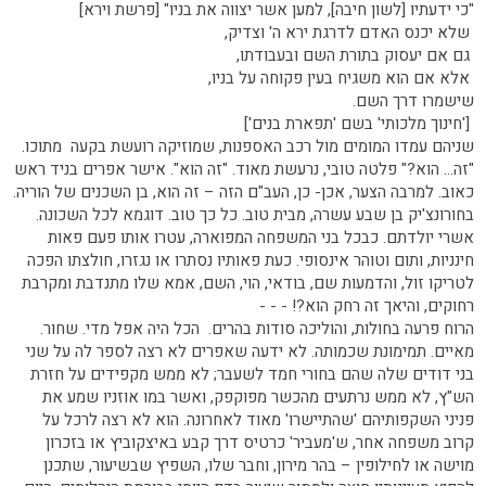
"כי ידעתיו [לשון חיבה], למען אשר יצווה את בניו" [פרשת וירא]
שלא יכנס האדם לדרגת ירא ה' וצדיק,
גם אם יעסוק בתורת השם ובעבודתו,
אלא אם הוא משגיח בעין פקוחה על בניו,
שישמרו דרך השם.
['חינוך מלכותי' בשם 'תפארת בנים']
שניהם עמדו המומים מול רכב האספנות, שמוזיקה רועשת בקעה מתוכו.
"זה... הוא?" פלטה טובי, נרעשת מאוד. "זה הוא". אישר אפרים בניד ראש
כאוב. למרבה הצער, אכן- כן, העב"ם הזה – זה הוא, בן השכנים של הוריה.
בחורונצ'יק בן שבע עשרה, מבית טוב. כל כך טוב. דוגמא לכל השכונה.
אשרי יולדתם. כבכל בני המשפחה המפוארה, עטרו אותו פעם פאות
חינניות, ותום וטוהר אינסופי. כעת פאותיו נסתרו או נגזרו, חולצתו הפכה
לטריקו זול, והדמעות שם, בודאי, הוי, השם, אמא שלו מתנדבת ומקרבת
רחוקים, והיאך זה רחק הוא?! - - -
הרוח פרעה בחולות, והוליכה סודות בהרים. הכל היה אפל מדי. שחור.
מאיים. תמימונת שכמותה. לא ידעה שאפרים לא רצה לספר לה על שני
בני דודים שלה שהם בחורי חמד לשעבר; לא ממש מקפידים על חזרת
הש"ץ, לא ממש נרתעים מהכשר מפוקפק, ואשר במו אוזניו שמע את
פניני השקפותיהם 'שהתיישרו' מאוד לאחרונה. הוא לא רצה לרכל על
קרוב משפחה אחר, ש'מעביר' כרטיס דרך קבע באיצקוביץ או בזכרון
מוישה או לחילופין – בהר מירון, וחבר שלו, השפיץ שבשיעור, שתכנן