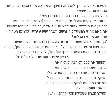
ולסיכום, ידוע שהדרך להצלחה בחינוך היא מאה אחוז השתדלות ומאה
אחוז סיעתא דישמיא.
בעולמינו זה הכלל - דברים טובים נקנים בעמל!
שטות היא לקוות שהילדים יצמחו סטריליים [כלומר, ללא השפעת
הרחוב], אם מגדלים אותם ללא מגע יד אדם; החובה שלנו היא לעשות
את מאה אחוזי ההשתדלות, והשם יתברך ישפיע עלינו, כרצוננו הטהור –
את מאה אחוזי ההצלחה!
"כך נחסוך את הדמעות המרות, ונזכה שינצצו בעינינו דמעות אושר
והתרגשות על שזכינו ביקר מכל"... אמר אפרים, וטובי ענתה 'אמן', בכוונה
רבה; נכונה לצאת בשמחה לדרך של עמל, ולראות ברכה בעמלה...
"יהי רצון מלפניך שתרחם על בני [פב"פ]
ותהפוך את לבבו לאהבה וליראה את
שמך, ולשקוד בתורתך הקדושה תמיד.
ותסיר מלפניו את כל הסיבות המפריעות לו
משקידת תורתך הקדושה, ותכין לו את כל
הסיבות המביאות לשקידת תורתך הקדושה...
כי אתה שומע תפילה".
[תפילה קצרה שמכילה הכל, מהחזון איש]