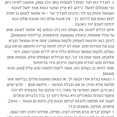
ה. להגדיר כוון ויעד. נסתכל לעצמינו בתוך הלב עמוק, ונחשוב לאיזה כיוון
הכי משתלם לפעול. כידוע, לא שייך שחבר כנסת אחד יפעל לטובת
השמאל והימין גם יחד; חייבים להגדיר יעד – אי אפשר לנסוע בו זמנית
לכוון הצפון וגם לדרום. כך - אין אהבת עולם הזה ואהבת עולם הבא
יכולות לשכון יחד באהבה...
איננו יכולים לאהוב את העולם הזה בלב ובנפש; [אי אפשר לאהוב אותו
על שלל אופנותיו, קינוחיו, שעשועיו, פרסומותיו, קריירותיו ונהנתנותו],
לזרוק כמה פרוטות לשמים, ולקוות שמתוכן יצמח איזה שמואל הנביא
קטן של מסירות נפש. אמא לא יכולה לפתח קריירה ולחתום הוראת קבע
בעולם, ולקוות שמתוך הבלונים הללו יגיחו ילדים אוהבי השם, יראי
אלוקים, אנשי אמת וכו' וכו', כמו הגדולים העצומים שלנו, שצמחו מתוך
מסירות נפש יהודית ומקודשת. חייבים סדר עדיפויות!
מותר לחיות בו, בעולם הזה; אסור ל'מות' ולמסור נפש עליו! [נפש, תרתי
משמע].
ו. כשאת בוררת אורז וקשה לך, או כשאת מאמצת עיניים בבלישה אחר
תולעת שלא תהיה, או אם הגבלת ההכשר – מייגעת אותך - תדעי שיש
כאן נדבך חשוב ואחראי עד מאוד, כדי שלבם של צאצאינו לא יהיה
סתום! כשרות המאכלים היא בסיס! ניזהר כך בכל הדברים שזוכים
לעבור את מפתננו ולהכנס לביתנו הטהור.[רק היוצא מן הטהור – טהור],
עיתונים, מוזיקה, מושגים וכדו'...
ז. לעולם יקדים אדם תפילה לצרה; תפילה, תפילה! לפרט לפני השם,