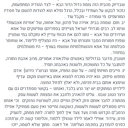
שבדיוק מהבית הזה צומח גדול הדור הבא – לצד ההודיה המתפעמת,
נזכור לבקש על העתיד! ובכלל, הרגל נפלא הוא להודות להשם על חסדיו
המורעפים. מי שמודה – מקבל עוד...
יב. חום. שמחה בבית. אוירה של פרגון, של אחווה, של 'אחיזת אצבעות'!
שימו לב. רבים מגדולי ישראל מציינים בספריהם שפינוקים של אמא
ועידודים של אבא – נתנו להם את הכוח! עדיין לא נתקלנו במי שמציין
שפניו חמורות הסבר וחגורתו של אבא – היו המצליף ללימוד, או שחוסר
סבלנותה של אמא וההשתלמויות שנשפו בעורף – היו משתלמים
במיוחד...
ושנבין, מדובר בגדולים! באנשים שלכאורה אמורים, מרוב אהבת התורה,
להתגבר על כל המשוכות, ולשגות באהבתה תמיד...
יג. חייבים חוויות! [חוה – על שם החוויה, אומר הגרש"ר הירש] אדם
מחפש סיפוק. הוא יהיה מוכרח למצוא אותו באיזשהו מקום. עדיף
שימצא אותם בבית פנימה, ולא יאלץ לפזול החוצה.
לילדינו המתוקים יש יצר הרע בלבד; ואנחנו – בקושי מסתדרים גם עם
היצר הטוב שבנו... עלינו להאהיב ולחבב את המצוות. לעשות עסק
מהתורה. לחבר אותם חזק לאילן החיים הזה, לשורשיו החזקים. וכי אנחנו
היינו מסוגלים לעשות ולעשות, כשקשה ומייסר ואין טעם ממתיק? אפילו
הרמב"ם הקדוש מורה צעד צעד איך לחנך לתורה. לתת ממתק, להעניק
פרס, עידוד. אווילי לאמר לילד שהולך ללמוד, והלימוד קשה לו, ש'תזכה
כפרס להתדבק בחוכמה העליונה'. אל דאגה. מתוך שלא לשמה, יזכו