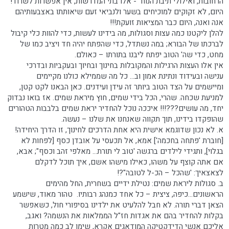
הרחובות, ואילולי תיבת הנוח - אלו בתי המדרשות, אין אפשרות לשרוד!
היום, לא זקוקים למוכיחים בשער ולנביאי זעם שיאותתו באצבעותיהם
אנה ואנה, היום כבר המציאות זועקת!!!
להלן ליקטנו כמה עצות וסגולות, מה בידינו לעשות, כדי להוות כלי קיבול
לברכתו של הבורא; במה נשתדל, כדי שהפתח יהיה חד ויציב כמו של
מחט, כדי שה' הטוב יפתח ליבנו בתורתו – כאולם.
אין אלו העצות הרגילות והמקובלות בחינוך ובחיוך ובעקביות ובדרכי
ענישה ובעידוד ונתינת אמון וב... כל מה שממילא כולנו מקיימים
ומיישמים על הצד הטוב ביותר זה עידן ועידנים. כאן הבאנו לקט קטן,
למניעת שכחה. שהרי, הכל בידי שמים, חוץ מיראת שמים. אז בואו נבדוק
יחד, מה עושים???!!! איככה נוכל להחדיר יראת שמים בלבבות הטהורים
שהופקדו בידינו, תוך תקווה שאנחנו את שלנו – נעשה.
א. לא נכון שדוגמא אישית היא אחת הדרכים לחינוך, זו הדרך היחידה!
[חוברת 'פתחה בחכמה'] אמא, אל תכעסי על אובדן כסף [לפחות לא
בגלוי], ותגידי לילדים ברגשה 'טוב לי תורת... מאלפי זהב וכסף"; אבא,
אם אתה קוצף על משהו, כאילו מישהו אשם, איך תוכל לדקלם
לצאצאיך: 'שהכל – הכ-ל לטובה"?!
ב. סגולות ליראת שמים: נטילת ידיים בשחרית, החל מהימים
הראשונים...כיפה, ציצית – כל אחד כמנהג רבותיו. טהור מאוד, שישמע
הצאן דברי תורה. לא חבל להלעיט את ילדינו בסיפורי חול, כשאפשר
בקלות להחדיר בהם את אגדות חז"ל הממלאות את הנשמה? ואגב,
אליכם אנשי הדידקטיקה המודאגים אקרא, שימו לב כמה מטרות