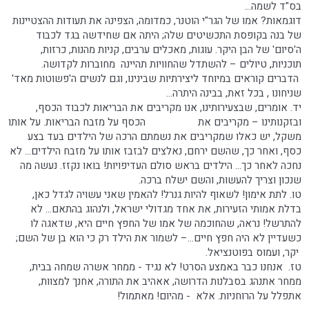
בס"ד לשמה...
דוגמאות? אמו של הגר"י הוטנר, כמדומה, הצפינה את תעודות ההצטיינות
של בנה בקופסת התכשיטים שלה; היתה אם שחידשה בגד לכבוד
ה'סיום' של הבן היקר. עוגות, מאכלים ערבים, קניות מהנות, כרזות,
תוכניות, טיולים – להשתדל שהחוויות תהיינה מחוברות לקדושה.
הדברים קוראים במיוחד ליצירתיות שבינינו, וגם לנשים ה'פשוטות מאד'
שניחונו , בכל זאת, בבינה היתרה...
יד. אומרים, שבצעירותינו, אנו מקריבים את הבריאות לכבוד הכסף,
ובזקנותינו – מקריבים את הכסף על מזבח הבריאות. על אותו
משקל, יש כאלו שמקריבים את נשמתם הרכה של הילדים בעד בצע
כסף, ואחר כך, שהשם ירחם, נאלצים לבזבז אותו על מזבח הילדים... לא
נחכה לאחר כך... הילדים בראש סולם העדיפויות! בואו נקזז. נעשה מה
שנכון וצריך להעשות, והשם ישלח ברכה.
טו. לתת אימון! לשאוף להיות גנרל! להאמין שאני עשויה לגדל כאן,
בדלת אמותי הזעירות, את אחד מגדולי ישראל, ולנהוג בהתאם... לא
להתרשל! נראה, שהחוכמה של אמו של החפץ חיים היא, שדאגה לו
כשעדיין לא היה חפץ חיים...– לשמור את הילד רק כי הוא בן של השם;
יקר, ועמוס בפוטנציאל.
טז. אנחנו כבר באמצע הסרט! לא נגיד - ממחר אשרה שמחה בבית,
ממחר אתנהג בסבלנות הדרושה, אאהיב את התורה, אחנך למצוות,
אתפלל על הרוחניות. אלא - מהיום! מאתמול!