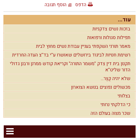
הדפס
הוסף תגובה
עוד...
בזכות נשים צדקניות
תפילות סגולות ורפואות
מאמר תורני השקפתי בעניין עבודת נשים מחוץ לבית
רשימת חנויות לביגוד בירושלים שאושרו ע''י בד''צ העדה החרדית
תקנון בית דין צדק "משמר התורה" וקריאת קודש ממרנן ורבנן גדולי
הדור שליט"א
שלא יהיה קֶצֶר...
מכשולים נפוצים בנושא הצוארון
בצלותי
כי הדלקתי נרותי
שכר מצוה בעולם הזה