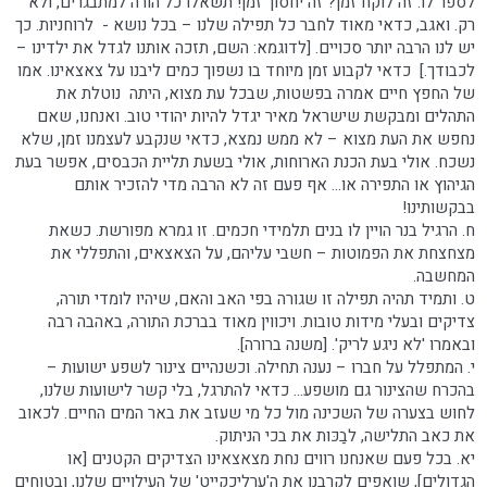
לספר לו. זה לוקח זמן? זה יחסוך זמן! תשאלו כל הורה למתבגרים, ולא
רק. ואגב, כדאי מאוד לחבר כל תפילה שלנו – בכל נושא - לרוחניות. כך
יש לנו הרבה יותר סכויים. [לדוגמא: השם, תזכה אותנו לגדל את ילדינו –
לכבודך.] כדאי לקבוע זמן מיוחד בו נשפוך כמים ליבנו על צאצאינו. אמו
של החפץ חיים אמרה בפשטות, שבכל עת מצוא, היתה נוטלת את
התהלים ומבקשת שישראל מאיר יגדל להיות יהודי טוב. ואנחנו, שאם
נחפש את העת מצוא – לא ממש נמצא, כדאי שנקבע לעצמנו זמן, שלא
נשכח. אולי בעת הכנת הארוחות, אולי בשעת תליית הכבסים, אפשר בעת
הגיהוץ או התפירה או... אף פעם זה לא הרבה מדי להזכיר אותם
בבקשותינו!
ח. הרגיל בנר הויין לו בנים תלמידי חכמים. זו גמרא מפורשת. כשאת
מצחצחת את הפמוטות – חשבי עליהם, על הצאצאים, והתפללי את
המחשבה.
ט. ותמיד תהיה תפילה זו שגורה בפי האב והאם, שיהיו לומדי תורה,
צדיקים ובעלי מידות טובות. ויכווין מאוד בברכת התורה, באהבה רבה
ובאמרו 'לא ניגע לריק'. [משנה ברורה].
י. המתפלל על חברו – נענה תחילה. וכשנהיים צינור לשפע ישועות –
בהכרח שהצינור גם מושפע... כדאי להתרגל, בלי קשר לישועות שלנו,
לחוש בצערה של השכינה מול כל מי שעזב את באר המים החיים. לכאוב
את כאב התלישה, לבַכּות את בכי הניתוק.
יא. בכל פעם שאנחנו רווים נחת מצאצאינו הצדיקים הקטנים [או
הגדולים], שואפים לקרבנו את ה'ערליכקייט' של העילויים שלנו, ובטוחים