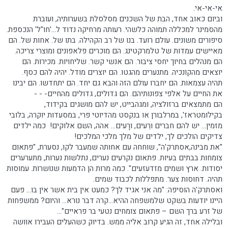
אי-אי-אי.
וביום כאוב אחד, הבת של השכנים מסלסלת בשערותיה, ועוברת
מהסמינר למכללה תמוהה כלשהי. רעותה מרחיקה נדוד ל...'חו"ל' הנכספת.
סיפורים משונים. עולם רועד. בנו של רב הקהילה. בתו של. אחות של. הם
מאיישים עמדות של טלמרקטינג. הם מוכרים פלאפונים ומוצרי צריכה.
הם מנהלים בחיוך יחסי ציבור. הם אנשי קשר. שליחויות. מכירות. הם
יוצאים מהקונכיה. מתנערים מהגטו. הם יוצרים מודל. יהיה להם כסף.
תהיה עצמאות. הם יחברו עולם הזה והבא גם יחד. הם יתחדשו. הם יבינו
את החיים על אלפי צפונותיהם. הם גדולים, גדולים מהחיים- - -
הם מתמצאים ברזולציה, ומגהבייט, יש להם מושגים בקידוד,
בקילומטראז', במרלבורן או בנקסט מהדיוטי פרי, במסעדות יוקרה, בלובי
מזמין... יש להם חברים ורֵעים, ורָעים... אהה, השם אלוקים! כמה ילדים
צדיקים הולכים לך, ילדים של מלך מלכי המלכים!
"את מבינה,אסתרק'ה", שוחחה עם אחותה שמעבר לקו, נסערת, "פתאום
צומחות בבתים בעיות. פתאום נקרעים נערים, נתלשות נערות, מתערערים
יסודות. ארץ ושמים מזדעזעים". כמה מרות הן הדמעות שנושרות. עמוסות
תהיה. דחוסות צער. מתפללות לכבוד שמים.
ואסתרק'ה הוסיפה: "מה אני אגיד לך? כמעט אין בית אשר אין בו... פעם
היינו יודעות בשקט שלמשפחה ההיא...קרה דבר נורא... והיום? ממשפחות
של זרע ברך השם – פתאום צומחים נטעי בר פראיים"...
ובלילה אחד, זה הגיע קרוב אליה ממש. בדיוק כשהעלים העבירו אוושה