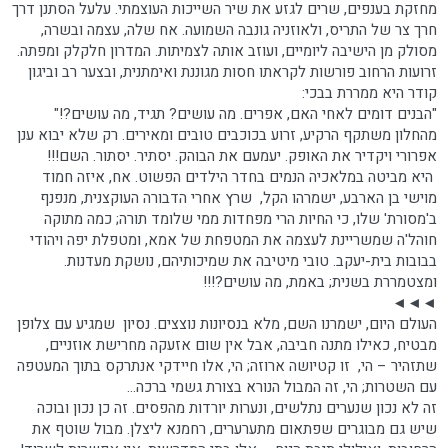
מחזקת בענפים, שרים לגזע את שיר השייכות העוצמתי. עלעל הסתנן דרך
חרך צר של התריס, ולאוזניה גונבה השמועה. אח שלה, עצמה ובשרה,
מסולק מן הישיבה ליומיים, ועוזב אותה לצמיתות. המדרון חלקלק ומפתה.
זרועות הרחוב פורשות לקראתו חסות מגוננת ואימתנית, ובצער רב וביגון
קודר היא ממררת בבכי:
"הבנים דומים לאחי האם, אפרים. מה עושים? תגיד, מה עושים?!"
מהחלון משתקף הרקיע, זרוע בכוכבים טובים ומאירים. רק שלא יבוא ענן
אפרורי ויקדיר את האופק. יעמעם את הבוהק. יסתיר. יסתור. השם!!!
היא מביטה במלאכיה הנמים בחדר הילדים הפשוט. אח, איזה חמוד
מוישי בן הארבע, ישמרהו הקל, שרץ אחרי הדבורה העוקצנית, מנפנף
ב'מסורת' שלו, כי החיות הרי מפחדות ממי שלומד תורה; כמה מתוקה
חוהל'ה שמשריינת לעצמה את המטפחת של אמא, ומטפלת יפה ויהודי
בבובות בית-יעקב. טובי מיטיבה את שמיכותיהם, נושקת מעדנות.
ומצטמררת בשנית; באמת, מה עושים?!!!
◄◄◄
העולם היום, ישמרנו השם, מלא בנסיונות נוצצים. נסיון שמגיע עם צלופן
מבטיח, כאילו מתנה חביבה, אבל אין שום אזעקה מחרישת אוזניים,
שתזהיר – הי, זו קטיושה ארוזה; הי, אלו חיידקי אנתרקס בתוך המעטפה
עם השטרות; הי, זה המבול הנורא בצורת גשמי ברכה...
זה לא נכון שנערים נתלשים, ונערות יורדות מהפסים. זה כן נכון ובוכה
שיש גם מבוגרים שפתאום מתערערים, רחמנא ליצלן. מבול שוטף את